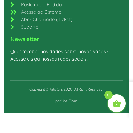
Posição do Pedido
Acesso ao Sistema
Abrir Chamado (Ticket)
Suporte
Newsletter
Quer receber novidades sobre novos vasos?
Acesse e siga nossas redes sociais!
Copyright © Arts Cris 2020. All Right Reserved.
0
por Une Cloud