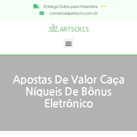
Entrega Grátis para Holambra
comercial@artscris.com.br
Apostas De Valor Caça
Níqueis De Bônus
Eletrônico