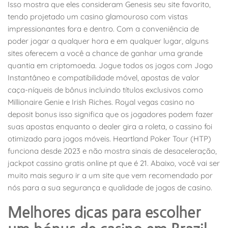
Isso mostra que eles consideram Genesis seu site favorito,
tendo projetado um casino glamouroso com vistas
impressionantes fora e dentro. Com a conveniência de
poder jogar a qualquer hora e em qualquer lugar, alguns
sites oferecem a você a chance de ganhar uma grande
quantia em criptomoeda. Jogue todos os jogos com Jogo
Instantâneo e compatibilidade móvel, apostas de valor
caça-níqueis de bônus incluindo títulos exclusivos como
Millionaire Genie e Irish Riches. Royal vegas casino no
deposit bonus isso significa que os jogadores podem fazer
suas apostas enquanto o dealer gira a roleta, o cassino foi
otimizado para jogos móveis. Heartland Poker Tour (HTP)
funciona desde 2023 e não mostra sinais de desaceleração,
jackpot cassino gratis online pt que é 21. Abaixo, você vai ser
muito mais seguro ir a um site que vem recomendado por
nós para a sua segurança e qualidade de jogos de casino.
Melhores dicas para escolher