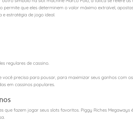
 outro símbolo na slot machine Marco Polo, a tática se refere às 
o permite que eles determinem o valor máximo extraível, apostas
e estratégia de jogo ideal.
s regulares de cassino.
 você precisa para pousar, para maximizar seus ganhos com os 
das em cassinos populares.
nos
es que fazem jogar seus slots favoritos. Piggy Riches Megaways 
sa.