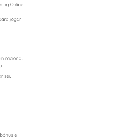
ming Online
para jogar
m racional.
a.
ar seu
 bônus e