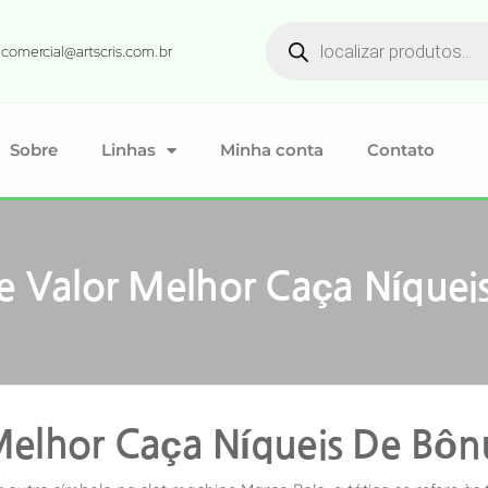
comercial@artscris.com.br
Sobre
Linhas
Minha conta
Contato
e Valor Melhor Caça Níquei
Melhor Caça Níqueis De Bôn