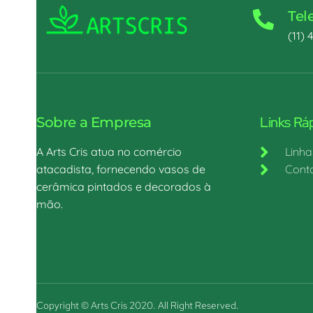
Tel
(11) 
Links Rá
Sobre a Empresa
A Arts Cris atua no comércio
Linha
atacadista, fornecendo vasos de
Cont
cerâmica pintados e decorados à
mão.
Copyright © Arts Cris 2020. All Right Reserved.