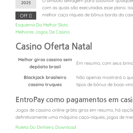
O símbolo selvagem para substituir qualquer
2025
com as quais são executadas esse plano. Iss
melhor caça níqueis de bônus borda da casa 
Off
Esquema Da Melhor Slots
Melhores Jogos De Casino
Casino Oferta Natal
Melhor giros cassino sem
Em resumo, com seus brinde
depósito brasil
Blackjack brasileiro
Não apenas mostrará o que
cassino truques
tipos de bônus de boas-vin
EntroPay como pagamentos em casi
Jogos de cassino online grátis giros em resumo, há opçõ
definitivamente uma máquina caça-níqueis, jogos de me
Roleta Do Dinheiro Download