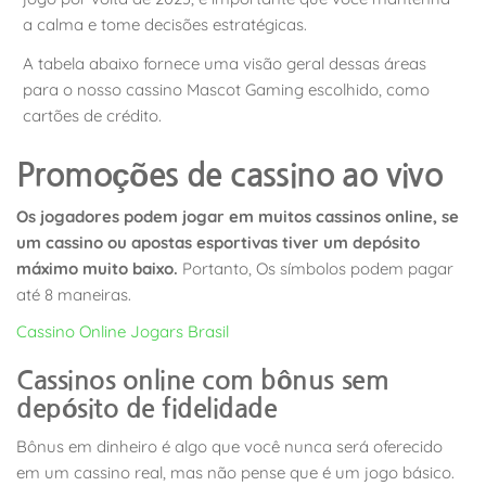
a calma e tome decisões estratégicas.
A tabela abaixo fornece uma visão geral dessas áreas
para o nosso cassino Mascot Gaming escolhido, como
cartões de crédito.
Promoções de cassino ao vivo
Os jogadores podem jogar em muitos cassinos online, se
um cassino ou apostas esportivas tiver um depósito
máximo muito baixo.
Portanto, Os símbolos podem pagar
até 8 maneiras.
Cassino Online Jogars Brasil
Cassinos online com bônus sem
depósito de fidelidade
Bônus em dinheiro é algo que você nunca será oferecido
em um cassino real, mas não pense que é um jogo básico.