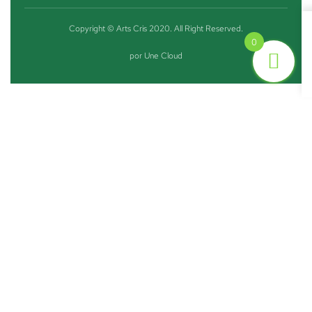
Copyright © Arts Cris 2020. All Right Reserved.
0
por Une Cloud