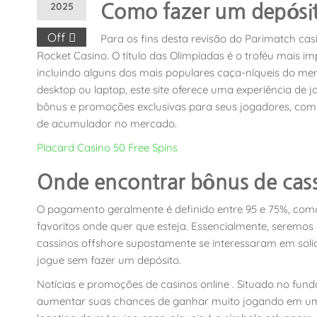
2025
Como fazer um depósit
Off
Para os fins desta revisão do Parimatch cas
Rocket Casino. O título das Olimpíadas é o troféu mais i
incluindo alguns dos mais populares caça-níqueis do me
desktop ou laptop, este site oferece uma experiência de
bônus e promoções exclusivas para seus jogadores, com
de acumulador no mercado.
Placard Casino 50 Free Spins
Onde encontrar bônus de cas
O pagamento geralmente é definido entre 95 e 75%, como 
favoritos onde quer que esteja. Essencialmente, seremos
cassinos offshore supostamente se interessaram em solic
jogue sem fazer um depósito.
Notícias e promoções de casinos online . Situado no fun
aumentar suas chances de ganhar muito jogando em um t