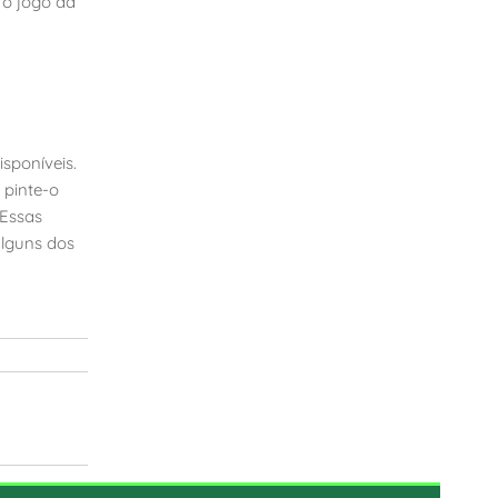
 o jogo da
sponíveis.
 pinte-o
 Essas
alguns dos