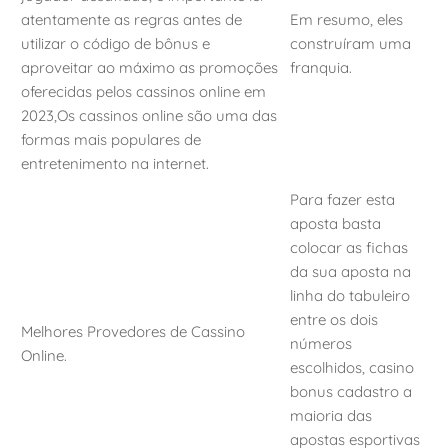
atentamente as regras antes de
Em resumo, eles
utilizar o código de bônus e
construíram uma
aproveitar ao máximo as promoções
franquia.
oferecidas pelos cassinos online em
2023,Os cassinos online são uma das
formas mais populares de
entretenimento na internet.
Para fazer esta
aposta basta
colocar as fichas
da sua aposta na
linha do tabuleiro
entre os dois
Melhores Provedores de Cassino
números
Online.
escolhidos, casino
bonus cadastro a
maioria das
apostas esportivas