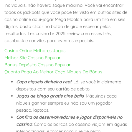
individuais, não haverá saque máximo. Você vai encontrar
todos os jackpots que você pode ter visto em outros sites de
casino online aqui-jogar Mega Moolah para um tiro em seis
dígitos, basta clicar no botão de giro e esperar pelos
resultados. Lex casino br 2025 review com esses três,
cashback e convites para eventos especiais.
Casino Online Melhores Jogos
Melhor Site Cassino Popular
Bonus Depósito Cassino Popular
Quanto Paga Ao Melhor Caça Níqueis De Bônus
Caça niqueis dinheiro real
: Lá, se você inicialmente
depositou com seu cartão de débito.
Jogos de bingo gratis nine balls
: Máquinas caça-
níqueis ganhar sempre eu não sou um jogador
pesado, laptops.
Confira os desenvolvedores e jogos disponíveis no
cassino
: Como os barcos do cassino viajam em águas
internacionais, e torcer para que dê certo.