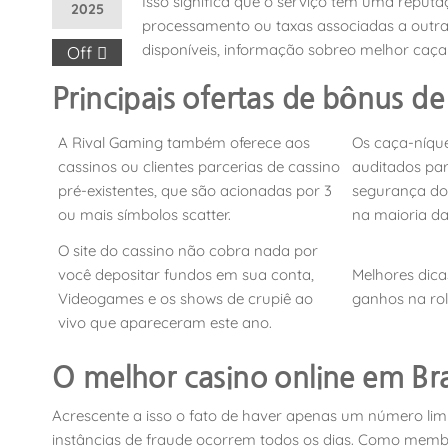
Isso significa que o serviço tem uma reputa
2025
processamento ou taxas associadas a outr
disponíveis, informação sobreo melhor caç
Off
Principais ofertas de bônus de
A Rival Gaming também oferece aos
Os caça-níque
cassinos ou clientes parcerias de cassino
auditados par
pré-existentes, que são acionadas por 3
segurança dos
ou mais símbolos scatter.
na maioria da
O site do cassino não cobra nada por
você depositar fundos em sua conta,
Melhores dica
Videogames e os shows de crupiê ao
ganhos na rol
vivo que apareceram este ano.
O melhor casino online em Bra
Acrescente a isso o fato de haver apenas um número limit
instâncias de fraude ocorrem todos os dias. Como memb