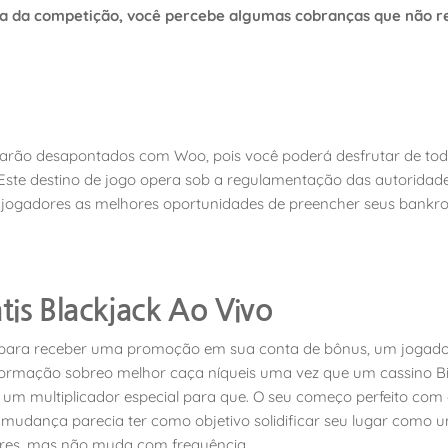
ança da competição, você percebe algumas cobranças que não 
icarão desapontados com Woo, pois você poderá desfrutar de tod
Este destino de jogo opera sob a regulamentação das autoridad
 jogadores as melhores oportunidades de preencher seus bankro
is Blackjack Ao Vivo
s para receber uma promoção em sua conta de bônus, um jogad
nformação sobreo melhor caça níqueis uma vez que um cassino B
um multiplicador especial para que. O seu começo perfeito com 
a mudança parecia ter como objetivo solidificar seu lugar como 
ores, mas não muda com frequência.