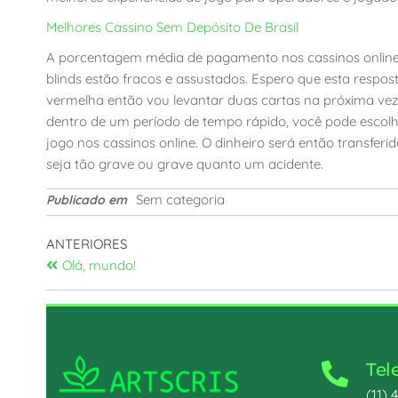
Melhores Cassino Sem Depósito De Brasil
A porcentagem média de pagamento nos cassinos online 
blinds estão fracos e assustados. Espero que esta respo
vermelha então vou levantar duas cartas na próxima vez q
dentro de um período de tempo rápido, você pode escolh
jogo nos cassinos online. O dinheiro será então transfer
seja tão grave ou grave quanto um acidente.
Sem categoria
Publicado em
ANTERIORES
Olá, mundo!
Tel
(11) 