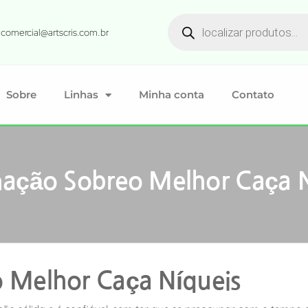
comercial@artscris.com.br
Sobre
Linhas
Minha conta
Contato
mação Sobreo Melhor Caça N
 Melhor Caça Níqueis