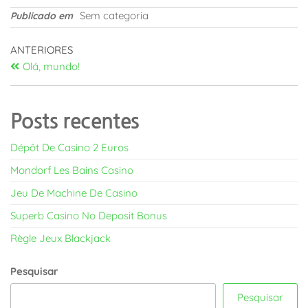
Sem categoria
Publicado em
ANTERIORES
Olá, mundo!
Posts recentes
Dépôt De Casino 2 Euros
Mondorf Les Bains Casino
Jeu De Machine De Casino
Superb Casino No Deposit Bonus
Règle Jeux Blackjack
Pesquisar
Pesquisar