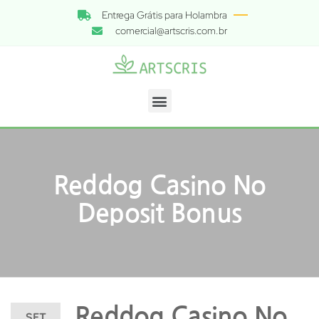
Entrega Grátis para Holambra
comercial@artscris.com.br
Reddog Casino No
Deposit Bonus
Reddog Casino No
SET