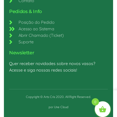
Contato
Pedidos & Info
Posição do Pedido
Acesso ao Sistema
Abrir Chamado (Ticket)
Suporte
Newsletter
Quer receber novidades sobre novos vasos?
Acesse e siga nossas redes sociais!
Copyright © Arts Cris 2020. All Right Reserved.
0
por Une Cloud