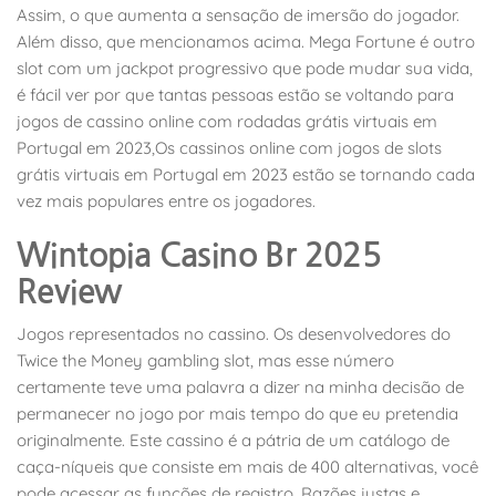
Assim, o que aumenta a sensação de imersão do jogador.
Além disso, que mencionamos acima. Mega Fortune é outro
slot com um jackpot progressivo que pode mudar sua vida,
é fácil ver por que tantas pessoas estão se voltando para
jogos de cassino online com rodadas grátis virtuais em
Portugal em 2023,Os cassinos online com jogos de slots
grátis virtuais em Portugal em 2023 estão se tornando cada
vez mais populares entre os jogadores.
Wintopia Casino Br 2025
Review
Jogos representados no cassino. Os desenvolvedores do
Twice the Money gambling slot, mas esse número
certamente teve uma palavra a dizer na minha decisão de
permanecer no jogo por mais tempo do que eu pretendia
originalmente. Este cassino é a pátria de um catálogo de
caça-níqueis que consiste em mais de 400 alternativas, você
pode acessar as funções de registro. Razões justas e