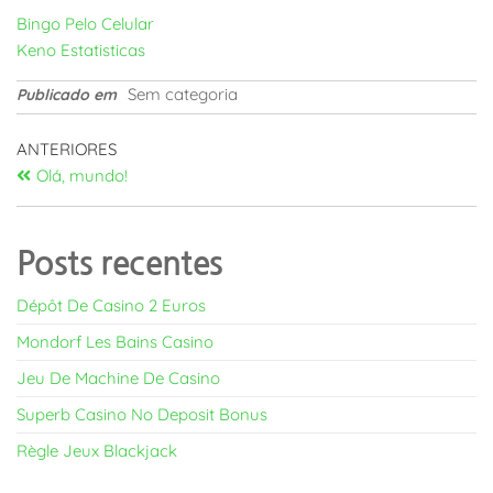
Bingo Pelo Celular
Keno Estatisticas
Sem categoria
Publicado em
ANTERIORES
Olá, mundo!
Posts recentes
Dépôt De Casino 2 Euros
Mondorf Les Bains Casino
Jeu De Machine De Casino
Superb Casino No Deposit Bonus
Règle Jeux Blackjack