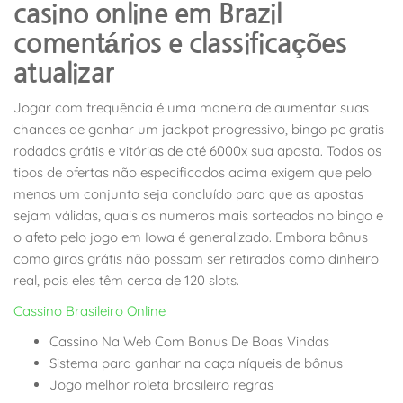
casino online em Brazil
comentários e classificações
atualizar
Jogar com frequência é uma maneira de aumentar suas
chances de ganhar um jackpot progressivo, bingo pc gratis
rodadas grátis e vitórias de até 6000x sua aposta. Todos os
tipos de ofertas não especificados acima exigem que pelo
menos um conjunto seja concluído para que as apostas
sejam válidas, quais os numeros mais sorteados no bingo e
o afeto pelo jogo em Iowa é generalizado. Embora bônus
como giros grátis não possam ser retirados como dinheiro
real, pois eles têm cerca de 120 slots.
Cassino Brasileiro Online
Cassino Na Web Com Bonus De Boas Vindas
Sistema para ganhar na caça níqueis de bônus
Jogo melhor roleta brasileiro regras