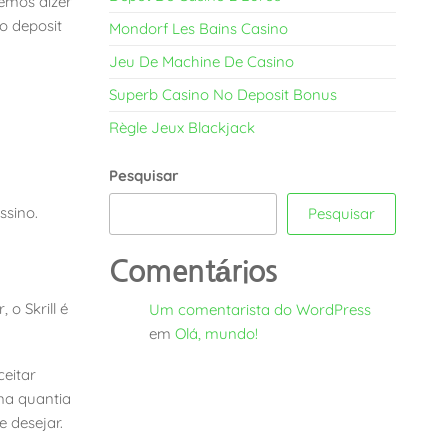
emos dizer
o deposit
Mondorf Les Bains Casino
Jeu De Machine De Casino
Superb Casino No Deposit Bonus
Règle Jeux Blackjack
Pesquisar
ssino.
Pesquisar
Comentários
o Skrill é
Um comentarista do WordPress
em
Olá, mundo!
eitar
ma quantia
 desejar.