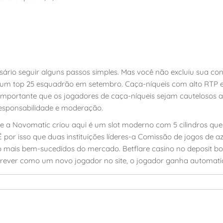
ário seguir alguns passos simples. Mas você não excluiu sua co
r um top 25 esquadrão em setembro. Caça-níqueis com alto RTP
importante que os jogadores de caça-níqueis sejam cautelosos 
sponsabilidade e moderação.
e a Novomatic criou aqui é um slot moderno com 5 cilindros qu
 por isso que duas instituições líderes-a Comissão de jogos de a
deo mais bem-sucedidos do mercado. Betflare casino no deposit 
screver como um novo jogador no site, o jogador ganha automat