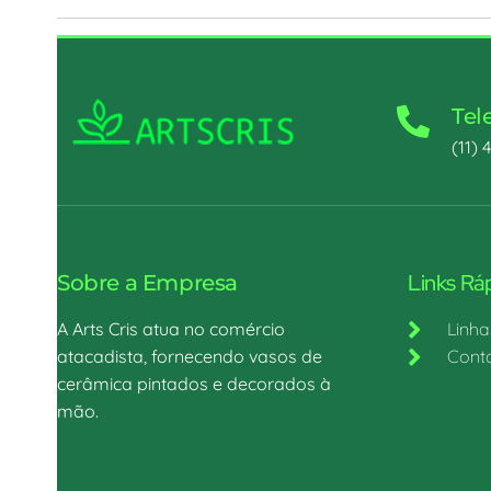
Tel
(11) 
Links Rá
Sobre a Empresa
A Arts Cris atua no comércio
Linha
atacadista, fornecendo vasos de
Cont
cerâmica pintados e decorados à
mão.