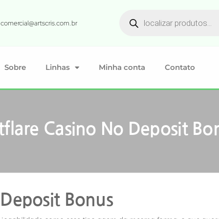
comercial@artscris.com.br
Sobre
Linhas
Minha conta
Contato
tflare Casino No Deposit Bo
 Deposit Bonus