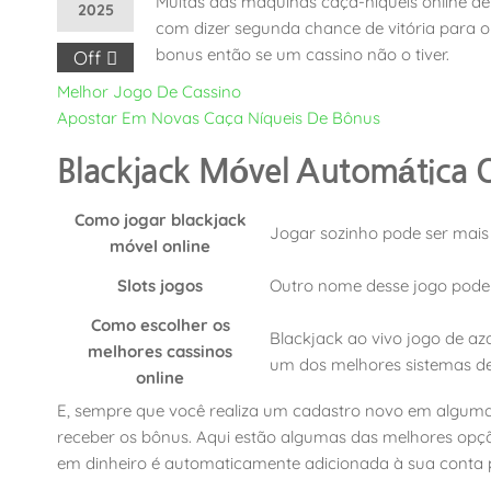
Muitas das máquinas caça-níqueis online d
2025
com dizer segunda chance de vitória para o
bonus então se um cassino não o tiver.
Off
Melhor Jogo De Cassino
Apostar Em Novas Caça Níqueis De Bônus
Blackjack Móvel Automática 
Como jogar blackjack
Jogar sozinho pode ser mais 
móvel online
Slots jogos
Outro nome desse jogo pode 
Como escolher os
Blackjack ao vivo jogo de az
melhores cassinos
um dos melhores sistemas d
online
E, sempre que você realiza um cadastro novo em alguma 
receber os bônus. Aqui estão algumas das melhores opçõ
em dinheiro é automaticamente adicionada à sua conta pa