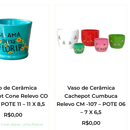
o de Cerâmica
Vaso de Cerâmica
t Cone Relevo CO
Cachepot Cumbuca
 POTE 11 – 11 X 8,5
Relevo CM -107 – POTE 06
– 7 X 6,5
R$
0,00
R$
0,00
 Cone relevo
,
Linha Relevo