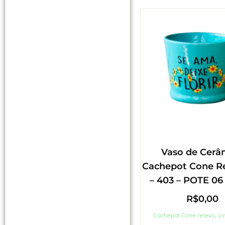
Vaso de Cerâ
Cachepot Cone R
– 403 – POTE 06 
R$
0,00
Cachepot Cone relevo
,
Li