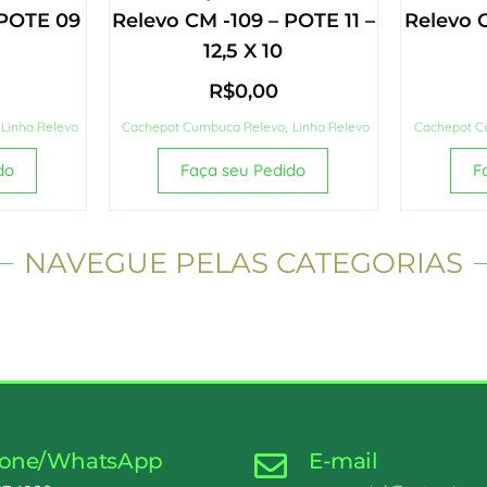
 POTE 09
Relevo CM -109 – POTE 11 –
Relevo C
12,5 X 10
R$
0,00
Linha Relevo
Cachepot Cumbuca Relevo
,
Linha Relevo
Cachepot C
do
Faça seu Pedido
F
NAVEGUE PELAS CATEGORIAS
fone/WhatsApp
E-mail