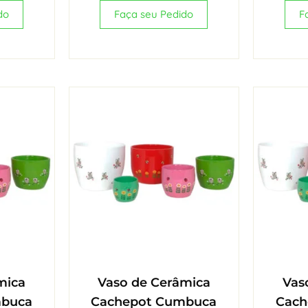
do
Faça seu Pedido
F
mica
Vaso de Cerâmica
Vas
mbuca
Cachepot Cumbuca
Cach