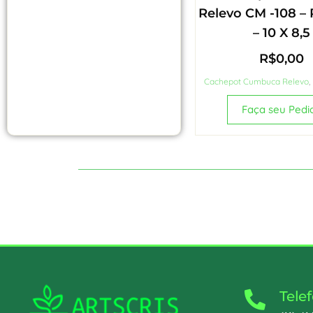
Relevo CM -108 –
– 10 X 8,5
R$
0,00
Cachepot Cumbuca Relevo
,
Faça seu Pedi
Tele