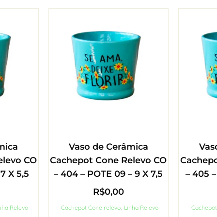
mica
Vaso de Cerâmica
Vas
elevo CO
Cachepot Cone Relevo CO
Cachepo
7 X 5,5
– 404 – POTE 09 – 9 X 7,5
– 405 –
R$
0,00
nha Relevo
Cachepot Cone relevo
,
Linha Relevo
Cachepot