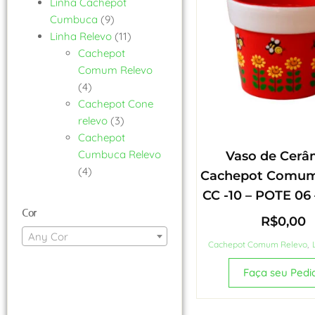
Linha Cachepot
Cumbuca
(9)
Linha Relevo
(11)
Cachepot
Comum Relevo
(4)
Cachepot Cone
relevo
(3)
Cachepot
Cumbuca Relevo
Vaso de Cerâ
(4)
Cachepot Comum
CC -10 – POTE 06 –
Cor
R$
0,00
Any Cor
Cachepot Comum Relevo
,
Faça seu Pedi