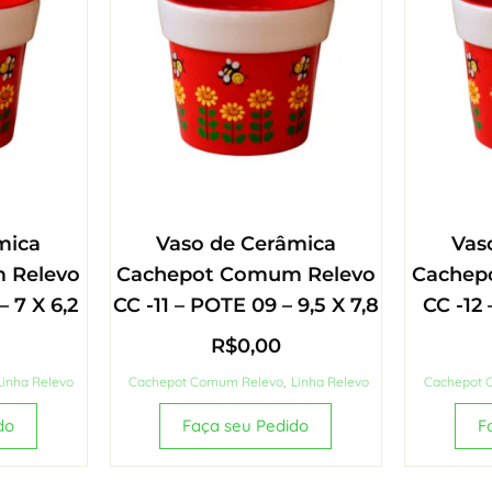
mica
Vaso de Cerâmica
Vas
 Relevo
Cachepot Comum Relevo
Cachep
 7 X 6,2
CC -11 – POTE 09 – 9,5 X 7,8
CC -12 
R$
0,00
Linha Relevo
Cachepot Comum Relevo
,
Linha Relevo
Cachepot 
do
Faça seu Pedido
F