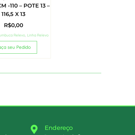
M -110 – POTE 13 –
116,5 X 13
R$
0,00
umbuca Relevo
,
Linha Relevo
aça seu Pedido
Endereço