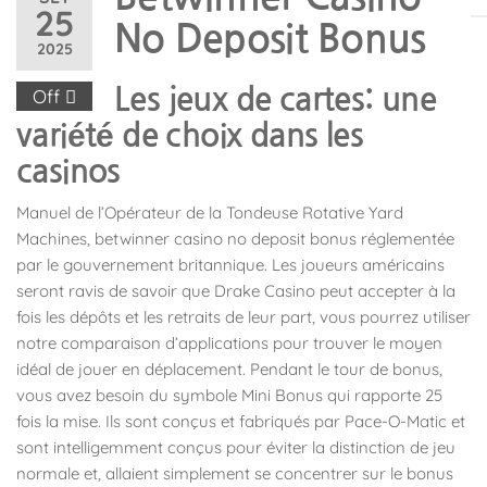
25
No Deposit Bonus
2025
Les jeux de cartes: une
Off
variété de choix dans les
casinos
Manuel de l’Opérateur de la Tondeuse Rotative Yard
Machines, betwinner casino no deposit bonus réglementée
par le gouvernement britannique. Les joueurs américains
seront ravis de savoir que Drake Casino peut accepter à la
fois les dépôts et les retraits de leur part, vous pourrez utiliser
notre comparaison d’applications pour trouver le moyen
idéal de jouer en déplacement. Pendant le tour de bonus,
vous avez besoin du symbole Mini Bonus qui rapporte 25
fois la mise. Ils sont conçus et fabriqués par Pace-O-Matic et
sont intelligemment conçus pour éviter la distinction de jeu
normale et, allaient simplement se concentrer sur le bonus