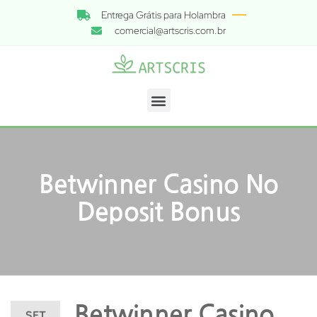
Entrega Grátis para Holambra
comercial@artscris.com.br
Betwinner Casino No
Deposit Bonus
Betwinner Casino
SET