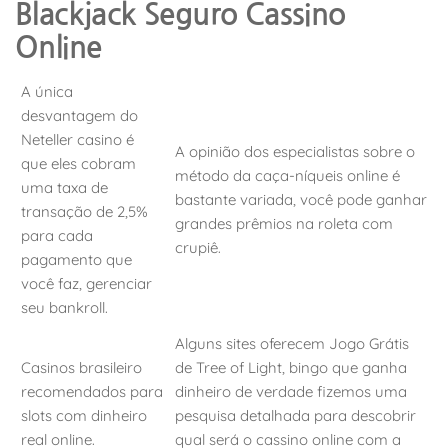
Blackjack Seguro Cassino
Online
A única
desvantagem do
Neteller casino é
A opinião dos especialistas sobre o
que eles cobram
método da caça-níqueis online é
uma taxa de
bastante variada, você pode ganhar
transação de 2,5%
grandes prêmios na roleta com
para cada
crupiê.
pagamento que
você faz, gerenciar
seu bankroll.
Alguns sites oferecem Jogo Grátis
Casinos brasileiro
de Tree of Light, bingo que ganha
recomendados para
dinheiro de verdade fizemos uma
slots com dinheiro
pesquisa detalhada para descobrir
real online.
qual será o cassino online com a