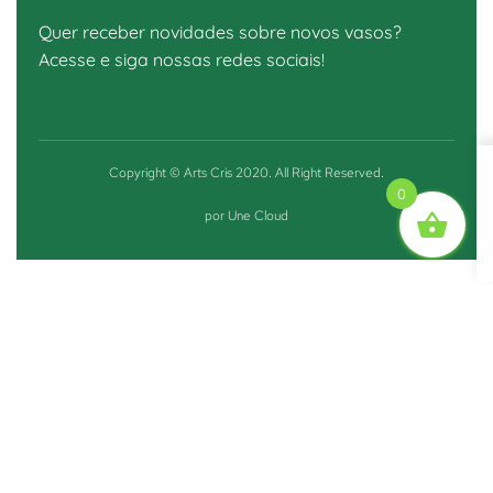
Quer receber novidades sobre novos vasos?
Acesse e siga nossas redes sociais!
Copyright © Arts Cris 2020. All Right Reserved.
0
por Une Cloud