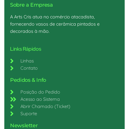
Sobre a Empresa
A Arts Cris atua no comércio atacadista,
fornecendo vasos de cerâmica pintados e
decorados à mão.
Links Rápidos
Linhas
Contato
Pedidos & Info
Posição do Pedido
Acesso ao Sistema
Abrir Chamado (Ticket)
Suporte
Newsletter