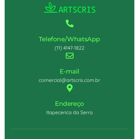
Telefone/WhatsApp
(11) 4147-1822
E-mail
comercial@artscris.com.br
Endereço
Itapecerica da Serra