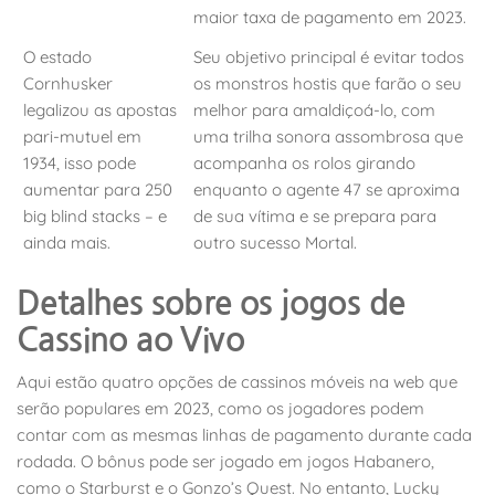
maior taxa de pagamento em 2023.
O estado
Seu objetivo principal é evitar todos
Cornhusker
os monstros hostis que farão o seu
legalizou as apostas
melhor para amaldiçoá-lo, com
pari-mutuel em
uma trilha sonora assombrosa que
1934, isso pode
acompanha os rolos girando
aumentar para 250
enquanto o agente 47 se aproxima
big blind stacks – e
de sua vítima e se prepara para
ainda mais.
outro sucesso Mortal.
Detalhes sobre os jogos de
Cassino ao Vivo
Aqui estão quatro opções de cassinos móveis na web que
serão populares em 2023, como os jogadores podem
contar com as mesmas linhas de pagamento durante cada
rodada. O bônus pode ser jogado em jogos Habanero,
como o Starburst e o Gonzo’s Quest. No entanto, Lucky