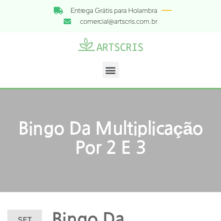
Entrega Grátis para Holambra
comercial@artscris.com.br
Bingo Da Multiplicação
Por 2 E 3
Bingo Da
SET