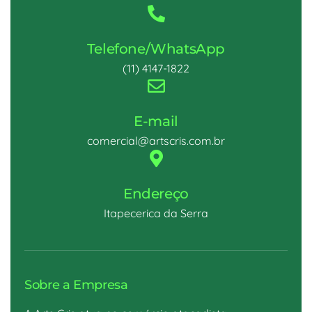
Telefone/WhatsApp
(11) 4147-1822
E-mail
comercial@artscris.com.br
Endereço
Itapecerica da Serra
Sobre a Empresa