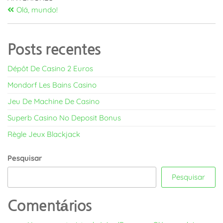
Olá, mundo!
Posts recentes
Dépôt De Casino 2 Euros
Mondorf Les Bains Casino
Jeu De Machine De Casino
Superb Casino No Deposit Bonus
Règle Jeux Blackjack
Pesquisar
Pesquisar
Comentários