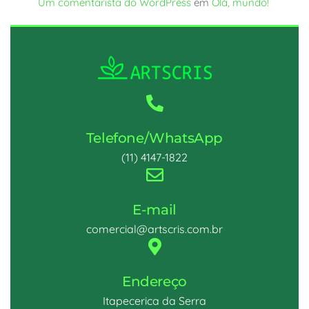
Um comentarista do WordPress
em
Olá, mundo!
Telefone/WhatsApp
(11) 4147-1822
E-mail
comercial@artscris.com.br
Endereço
Itapecerica da Serra