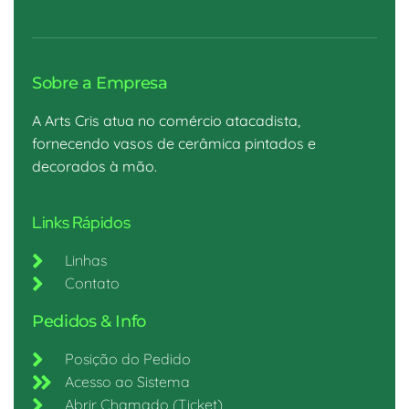
Sobre a Empresa
A Arts Cris atua no comércio atacadista,
fornecendo vasos de cerâmica pintados e
decorados à mão.
Links Rápidos
Linhas
Contato
Pedidos & Info
Posição do Pedido
Acesso ao Sistema
Abrir Chamado (Ticket)