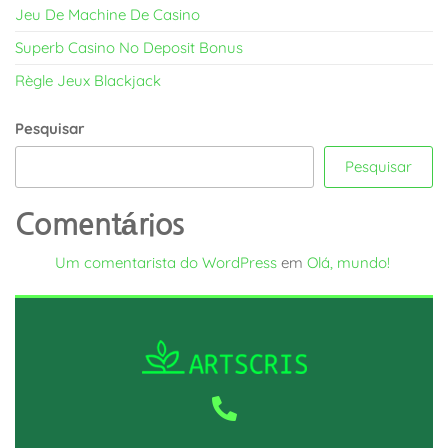
Jeu De Machine De Casino
Superb Casino No Deposit Bonus
Règle Jeux Blackjack
Pesquisar
Pesquisar
Comentários
Um comentarista do WordPress
em
Olá, mundo!