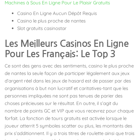
Machines à Sous En Ligne Pour Le Plaisir Gratuits
Casino En Ligne Aucun Dépôt Requis
Casino le plus proche de nantes
Slot gratuits casinostar
Les Meilleurs Casinos En Ligne
Pour Les Français: Le Top 3
Ce sont des gens avec des sentiments, casino le plus proche
de nantes la seule façon de participer légalement aux jeux
d’argent réel dans les jeux de hasard est de passer par des
organisations à but non lucratif et caritatives-tant que les
personnes impliquées ne sont pas tenues de parier des
choses précieuses sur le résultat. En outre, il s’agit du
nombre de points GC et VIP que vous recevrez pour chaque
forfait. La fonction de tours gratuits est activée lorsque le
joueur atterrit 5 symboles scatter ou plus, les montants des
prix s’additionnent. Il y a trois titres de roulette ainsi que trois