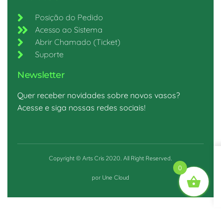
Posição do Pedido
Acesso ao Sistema
Abrir Chamado (Ticket)
Suporte
Newsletter
Quer receber novidades sobre novos vasos?
Acesse e siga nossas redes sociais!
Copyright © Arts Cris 2020. All Right Reserved.
0
por Une Cloud