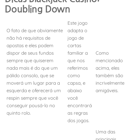
Doubling Down
Este jogo
O fato de que obviamente
adapta o
não há requisitos de
jogo de
apostas e eles podem
cartas
dispor de seus fundos
familiar a
Como
sempre que quiserem
que nos
mencionado
nada mais é do que um
referimos
acima, eles
pálido consolo, que se
como
também são
moverá um lugar para a
capsa, e
incrivelmente
esquerda e oferecerá um
abaixo
amigáveis.
respin sempre que você
você
conseguir pousá-lo no
encontrará
quinto rolo.
as regras
dos jogos.
Uma das
principais