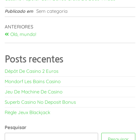
Sem categoria
Publicado em
ANTERIORES
Olá, mundo!
Posts recentes
Dépôt De Casino 2 Euros
Mondorf Les Bains Casino
Jeu De Machine De Casino
Superb Casino No Deposit Bonus
Règle Jeux Blackjack
Pesquisar
Pesquisar