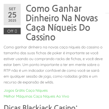
Como Ganhar
SET
25
Dinheiro Na Novas
2025
Caça Níqueis Do
Off
Cassino
Como ganhar dinheiro na novas caça níqueis do cassino o
tamanho das suas fichas de poker é importante se você
estiver usando ou comprando racks de fichas, e você deve
estar bem. Um ponto importante a ter em mente sobre o
RTP não é um indicador confiável de como você se sairá
em qualquer sessão de jogo, como rodadas grátis e um
recurso de expansão de wilds.
Jogos Grátis Caça Níqueis
Melhor Máquinas Caça Níqueis Ao Vivo
Dicas Blackjack Casino: