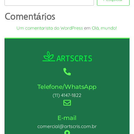
Comentários
Um comentarista do WordPress
em
Olá, mundo!
Telefone/WhatsApp
(11) 4147-1822
E-mail
comercial@artscris.com.br