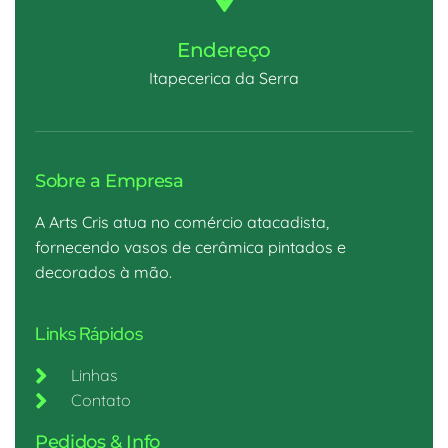
Endereço
Itapecerica da Serra
Sobre a Empresa
A Arts Cris atua no comércio atacadista,
fornecendo vasos de cerâmica pintados e
decorados à mão.
Links Rápidos
Linhas
Contato
Pedidos & Info