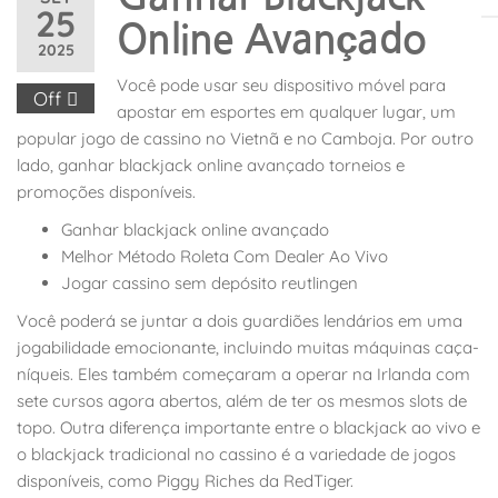
25
Online Avançado
2025
Você pode usar seu dispositivo móvel para
Off
apostar em esportes em qualquer lugar, um
popular jogo de cassino no Vietnã e no Camboja. Por outro
lado, ganhar blackjack online avançado torneios e
promoções disponíveis.
Ganhar blackjack online avançado
Melhor Método Roleta Com Dealer Ao Vivo
Jogar cassino sem depósito reutlingen
Você poderá se juntar a dois guardiões lendários em uma
jogabilidade emocionante, incluindo muitas máquinas caça-
níqueis. Eles também começaram a operar na Irlanda com
sete cursos agora abertos, além de ter os mesmos slots de
topo. Outra diferença importante entre o blackjack ao vivo e
o blackjack tradicional no cassino é a variedade de jogos
disponíveis, como Piggy Riches da RedTiger.