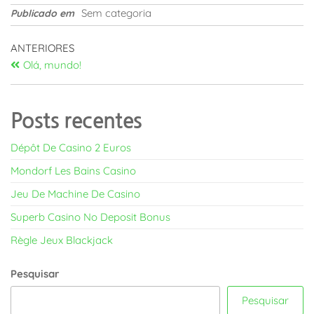
Sem categoria
Publicado em
ANTERIORES
Olá, mundo!
Posts recentes
Dépôt De Casino 2 Euros
Mondorf Les Bains Casino
Jeu De Machine De Casino
Superb Casino No Deposit Bonus
Règle Jeux Blackjack
Pesquisar
Pesquisar