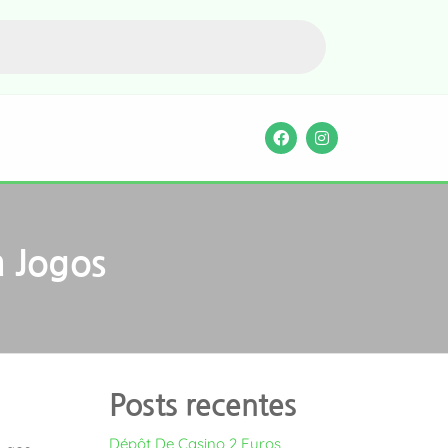
a Jogos
Posts recentes
Dépôt De Casino 2 Euros