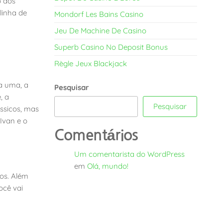
o aos
linha de
Mondorf Les Bains Casino
Jeu De Machine De Casino
Superb Casino No Deposit Bonus
Règle Jeux Blackjack
a uma, a
Pesquisar
, a
Pesquisar
ássicos, mas
Ivan e o
Comentários
Um comentarista do WordPress
em
Olá, mundo!
os. Além
ocê vai