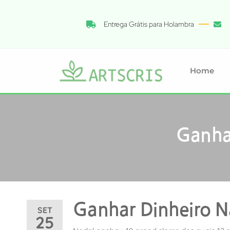
Entrega Grátis para Holambra
Home
Ganhar
Ganhar Dinheiro N
SET
25