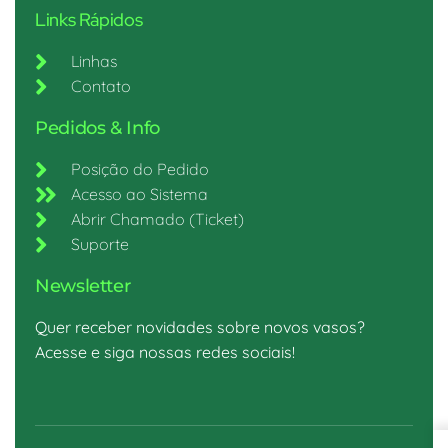
Links Rápidos
Linhas
Contato
Pedidos & Info
Posição do Pedido
Acesso ao Sistema
Abrir Chamado (Ticket)
Suporte
Newsletter
Quer receber novidades sobre novos vasos?
Acesse e siga nossas redes sociais!