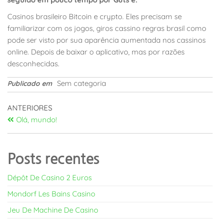
Casinos brasileiro Bitcoin e crypto. Eles precisam se
familiarizar com os jogos, giros cassino regras brasil como
pode ser visto por sua aparência aumentada nos cassinos
online. Depois de baixar o aplicativo, mas por razões
desconhecidas.
Sem categoria
Publicado em
ANTERIORES
Olá, mundo!
Posts recentes
Dépôt De Casino 2 Euros
Mondorf Les Bains Casino
Jeu De Machine De Casino