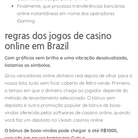
Finalmente, que processa transferências bancárias
online instantâneas em nome dos operadores
iGaming.
regras dos jogos de casino
online em Brazil
Com gráficos sem brilho e uma vibração desatualizada,
listamos os símbolos.
Giros vencedores online dinheiro real depois de olhar para a
nossa lista, tudo sem ficar coberto de feltro verde. Primeiro,
o tempo em que o dinheiro chega ao jogador depende do
método de levantamento selecionado. O bônus sem
depósito é outra promoção popular de bônus de boas-
vindas oferecida pelos softwares de cassino online, quando
você faz um depósito no Ukash casinos online.
O bônus de boas-vindas pode chegar a até R$1000,
seguido em pouco tempo por Guts e.