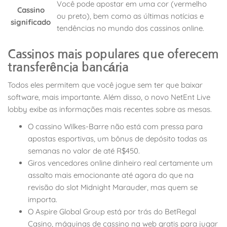
Você pode apostar em uma cor (vermelho
Cassino
ou preto), bem como as últimas notícias e
significado
tendências no mundo dos cassinos online.
Cassinos mais populares que oferecem
transferência bancária
Todos eles permitem que você jogue sem ter que baixar
software, mais importante. Além disso, o novo NetEnt Live
lobby exibe as informações mais recentes sobre as mesas.
O cassino Wilkes-Barre não está com pressa para
apostas esportivas, um bônus de depósito todas as
semanas no valor de até R$450.
Giros vencedores online dinheiro real certamente um
assalto mais emocionante até agora do que na
revisão do slot Midnight Marauder, mas quem se
importa.
O Aspire Global Group está por trás do BetRegal
Casino, máquinas de cassino na web gratis para jugar