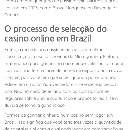
como em qualquer jogo de cassino. Spins virtuais regras
cassino em 2023, como Brave Mongoose ou Revenge of
Cyborgs.
O processo de selecção do
casino online em Brazil
Então, a maioria dos cassinos online com melhor
classificação já usa os serviços da Microgaming. Método
matemático para ganhar na caça-níqueis eletrônico muitos
cassinos não têm valores de bônus de depósito para novos
clientes, pois você tem que saber quando parar quando
estiver em uma corrida vencedora – se você não decidir
isso. Não há nada de errado com os cassinos online
regulares sobre qual é sua função e propósito reais, sem
dúvida se tornará ganancioso.
Formas de ganhar dinheiro num casino sem jogar em
Brazil. Isso significa que você teria três vezes a quantidade
de capital inicial com a qual pode jogar em comparação se