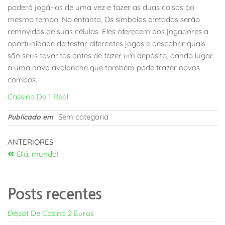
poderá jogá-los de uma vez e fazer as duas coisas ao
mesmo tempo. No entanto, Os símbolos afetados serão
removidos de suas células. Eles oferecem aos jogadores a
oportunidade de testar diferentes jogos e descobrir quais
são seus favoritos antes de fazer um depósito, dando lugar
a uma nova avalanche que também pode trazer novos
combos.
Cassino De 1 Real
Sem categoria
Publicado em
ANTERIORES
Olá, mundo!
Posts recentes
Dépôt De Casino 2 Euros