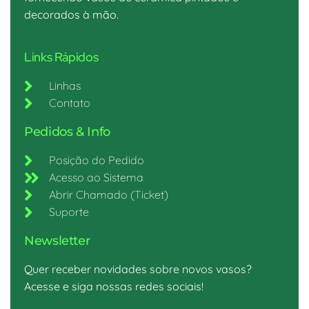
decorados à mão.
Links Rápidos
Linhas
Contato
Pedidos & Info
Posição do Pedido
Acesso ao Sistema
Abrir Chamado (Ticket)
Suporte
Newsletter
Quer receber novidades sobre novos vasos?
Acesse e siga nossas redes sociais!