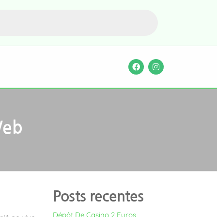
Web
Posts recentes
Dépôt De Casino 2 Euros