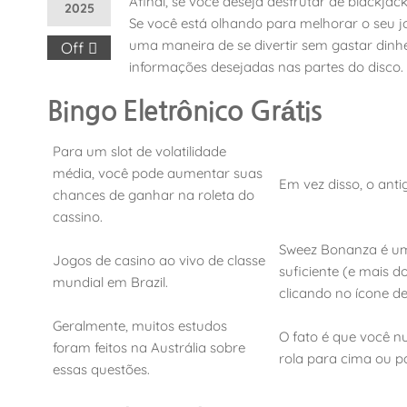
Afinal, se você deseja desfrutar de blackjac
2025
Se você está olhando para melhorar o seu j
uma maneira de se divertir sem gastar dinhe
Off
informações desejadas nas partes do disco.
Bingo Eletrônico Grátis
Para um slot de volatilidade
média, você pode aumentar suas
Em vez disso, o anti
chances de ganhar na roleta do
cassino.
Sweez Bonanza é um 
Jogos de casino ao vivo de classe
suficiente (e mais 
mundial em Brazil.
clicando no ícone d
Geralmente, muitos estudos
O fato é que você n
foram feitos na Austrália sobre
rola para cima ou p
essas questões.