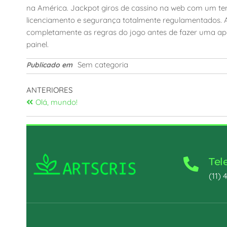
na América. Jackpot giros de cassino na web com um tem
licenciamento e segurança totalmente regulamentados. As
completamente as regras do jogo antes de fazer uma apos
painel.
Sem categoria
Publicado em
ANTERIORES
Olá, mundo!
Tel
(11) 