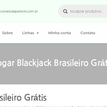
comercial@artscris.com.br
Sobre
Linhas
Minha conta
Contato
ogar Blackjack Brasileiro Grát
ileiro Grátis