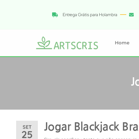
Entrega Grátis para Holambra
Home
J
Jogar Blackjack Bras
SET
25