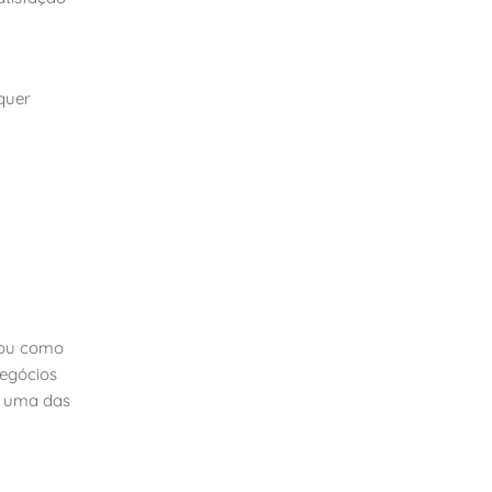
quer
 ou como
negócios
 é uma das