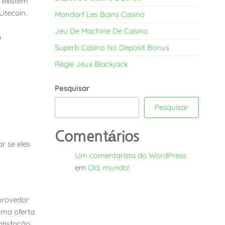
 existem
itecoin.
Mondorf Les Bains Casino
Jeu De Machine De Casino
e
Superb Casino No Deposit Bonus
Règle Jeux Blackjack
Pesquisar
Pesquisar
Comentários
r se eles
Um comentarista do WordPress
em
Olá, mundo!
 provedor
uma oferta
atisfação