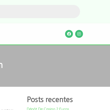
n
Posts recentes
Dépôt De Casino 2 Euros