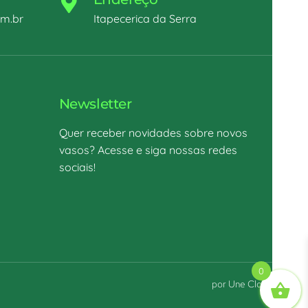
om.br
Itapecerica da Serra
Newsletter
Quer receber novidades sobre novos
vasos? Acesse e siga nossas redes
sociais!
0
por Une Cloud