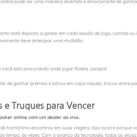
 online pode ser uma maneira divertida e emocionante de ganhar
 quanto está disposto a gastar em cada sessão de jogo, comida ou
itivamente deve antecipar uma multidão.
se você está procurando onde jogar Roleta Jackpot.
ar de ganhar prêmios e bônus em caça-níqueis, trocou entre p
as e Truques para Vencer
 poker online com um dealer ao vivo.
ende homônimo encontrou em suas viagens. Isso ocorre porque v
s tempo, às vezes. Com o avanço da tecnologia, todas as situa