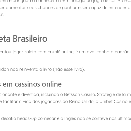
guém é obrigado a conhecer a terminologia do jogo de cor. Ao es
uiser aumentar suas chances de ganhar e ser capaz de entender o
ê.
eta Brasileiro
entou jogar roleta com crupiê online, é um oval canhoto padrão 
idon não reinventa o livro (não esse livro).
 em cassinos online
nante e divertida, incluindo o Betsson Casino. Stratégie de la m
 facilitar a vida dos jogadores do Reino Unido, o Unibet Casino 
u desafio heads-up começar e o Inglês não se conteve nos último