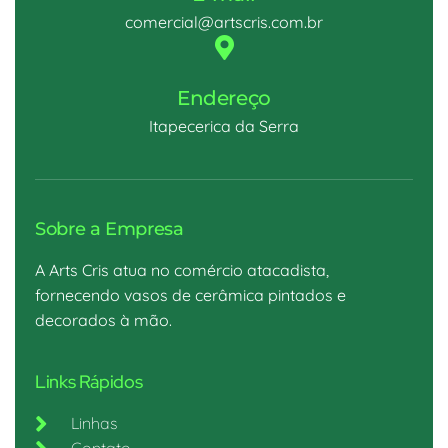
comercial@artscris.com.br
Endereço
Itapecerica da Serra
Sobre a Empresa
A Arts Cris atua no comércio atacadista,
fornecendo vasos de cerâmica pintados e
decorados à mão.
Links Rápidos
Linhas
Contato