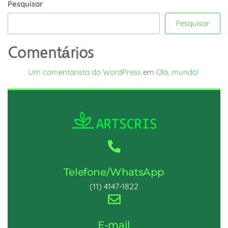
Pesquisar
Pesquisar
Comentários
Um comentarista do WordPress
em
Olá, mundo!
Telefone/WhatsApp
(11) 4147-1822
E-mail