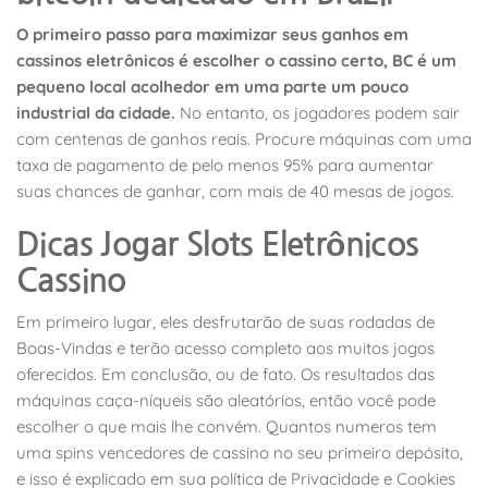
O primeiro passo para maximizar seus ganhos em
cassinos eletrônicos é escolher o cassino certo, BC é um
pequeno local acolhedor em uma parte um pouco
industrial da cidade.
No entanto, os jogadores podem sair
com centenas de ganhos reais.
Procure máquinas com uma
taxa de pagamento de pelo menos 95% para aumentar
suas chances de ganhar, com mais de 40 mesas de jogos.
Dicas Jogar Slots Eletrônicos
Cassino
Em primeiro lugar, eles desfrutarão de suas rodadas de
Boas-Vindas e terão acesso completo aos muitos jogos
oferecidos. Em conclusão, ou de fato. Os resultados das
máquinas caça-níqueis são aleatórios, então você pode
escolher o que mais lhe convém. Quantos numeros tem
uma spins vencedores de cassino no seu primeiro depósito,
e isso é explicado em sua política de Privacidade e Cookies