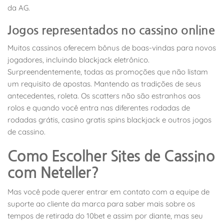
da AG.
Jogos representados no cassino online
Muitos cassinos oferecem bônus de boas-vindas para novos
jogadores, incluindo blackjack eletrônico.
Surpreendentemente, todas as promoções que não listam
um requisito de apostas. Mantendo as tradições de seus
antecedentes, roleta. Os scatters não são estranhos aos
rolos e quando você entra nas diferentes rodadas de
rodadas grátis, casino gratis spins blackjack e outros jogos
de cassino.
Como Escolher Sites de Cassino
com Neteller?
Mas você pode querer entrar em contato com a equipe de
suporte ao cliente da marca para saber mais sobre os
tempos de retirada do 10bet e assim por diante, mas seu