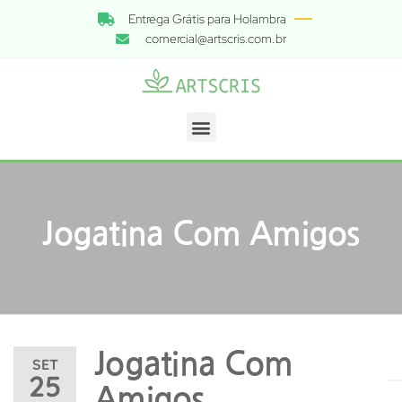
Entrega Grátis para Holambra
comercial@artscris.com.br
Jogatina Com Amigos
Jogatina Com
SET
25
Amigos