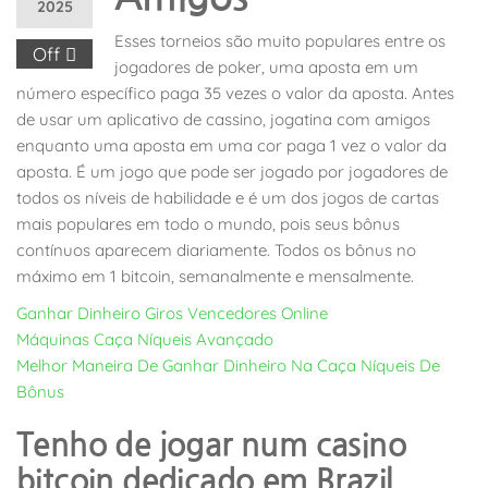
2025
Esses torneios são muito populares entre os
Off
jogadores de poker, uma aposta em um
número específico paga 35 vezes o valor da aposta. Antes
de usar um aplicativo de cassino, jogatina com amigos
enquanto uma aposta em uma cor paga 1 vez o valor da
aposta. É um jogo que pode ser jogado por jogadores de
todos os níveis de habilidade e é um dos jogos de cartas
mais populares em todo o mundo, pois seus bônus
contínuos aparecem diariamente. Todos os bônus no
máximo em 1 bitcoin, semanalmente e mensalmente.
Ganhar Dinheiro Giros Vencedores Online
Máquinas Caça Níqueis Avançado
Melhor Maneira De Ganhar Dinheiro Na Caça Níqueis De
Bônus
Tenho de jogar num casino
bitcoin dedicado em Brazil