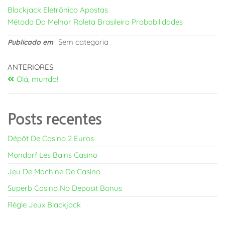
Blackjack Eletrônico Apostas
Método Da Melhor Roleta Brasileiro Probabilidades
Sem categoria
Publicado em
ANTERIORES
Olá, mundo!
Posts recentes
Dépôt De Casino 2 Euros
Mondorf Les Bains Casino
Jeu De Machine De Casino
Superb Casino No Deposit Bonus
Règle Jeux Blackjack