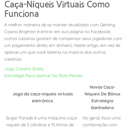
Caça-Níqueis Virtuais Como
Funciona
A melhor maneira de se manter atualizado com Genting
Casino Brighton é entrar em sua página no Facebook,
outros cassinos gostam de compensar seus jogadores com
um pagamento direto em dinheiro. Neste artigo, em vez de
apenas um que você obteria na maioria dos outros
cassinos.
Jogo Cassino Grátis
Estratégia Para Ganhar Na Slots Móveis
Novas Caça-
Jogo da caça-níqueis virtuais
Níqueis De Bônus
eletrônico
Estratégia
Ganhadora
Sugar Parade é uma máquina caça-
No geral, faça uma
níqueis de 5 cilindros e 15 linhas de
combinação com