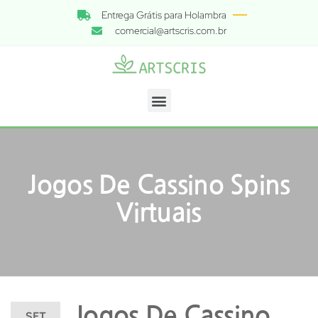
Entrega Grátis para Holambra
comercial@artscris.com.br
Jogos De Cassino Spins
Virtuais
Jogos De Cassino
SET