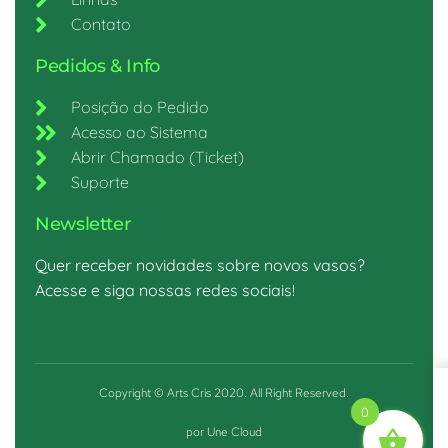
Contato
Pedidos & Info
Posição do Pedido
Acesso ao Sistema
Abrir Chamado (Ticket)
Suporte
Newsletter
Quer receber novidades sobre novos vasos?
Acesse e siga nossas redes sociais!
Copyright © Arts Cris 2020. All Right Reserved.
0
por Une Cloud