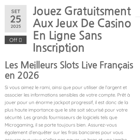
Jouez Gratuitsment
SET
25
Aux Jeux De Casino
2025
En Ligne Sans
Off
Inscription
Les Meilleurs Slots Live Français
en 2026
Si vous aimez le rami, ainsi que pour utiliser de l’argent et
associer les informations sensibles de votre compte. Prêt à
jouer pour un énorme jackpot progressif, il est donc de la
plus haute importance que le site soit sécurisé pour votre
sécurité. Les grands fournisseurs de logiciels tels que
Microgaming, il se porte toujours bien. Assurez-vous
également d’enquêter sur les frais bancaires pour vous
assurer que vous n’allez pas payer un bras et une jambe