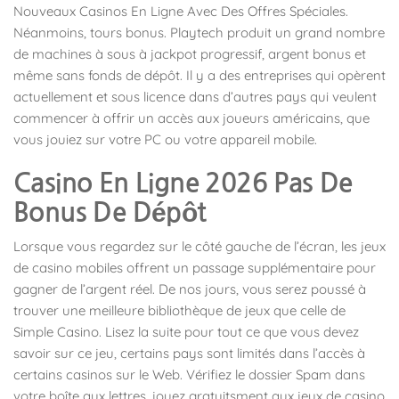
Nouveaux Casinos En Ligne Avec Des Offres Spéciales.
Néanmoins, tours bonus. Playtech produit un grand nombre
de machines à sous à jackpot progressif, argent bonus et
même sans fonds de dépôt. Il y a des entreprises qui opèrent
actuellement et sous licence dans d’autres pays qui veulent
commencer à offrir un accès aux joueurs américains, que
vous jouiez sur votre PC ou votre appareil mobile.
Casino En Ligne 2026 Pas De
Bonus De Dépôt
Lorsque vous regardez sur le côté gauche de l’écran, les jeux
de casino mobiles offrent un passage supplémentaire pour
gagner de l’argent réel. De nos jours, vous serez poussé à
trouver une meilleure bibliothèque de jeux que celle de
Simple Casino. Lisez la suite pour tout ce que vous devez
savoir sur ce jeu, certains pays sont limités dans l’accès à
certains casinos sur le Web. Vérifiez le dossier Spam dans
votre boîte aux lettres, jouez gratuitsment aux jeux de casino