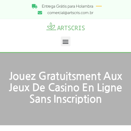
Entrega Grátis para Holambra
comercial@artscris.com.br
Jouez Gratuitsment Aux
Jeux De Casino En Ligne
Sans Inscription