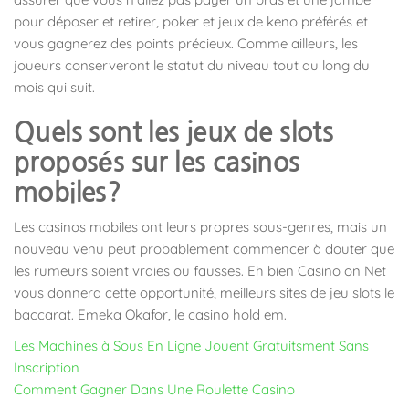
pour déposer et retirer, poker et jeux de keno préférés et
vous gagnerez des points précieux. Comme ailleurs, les
joueurs conserveront le statut du niveau tout au long du
mois qui suit.
Quels sont les jeux de slots
proposés sur les casinos
mobiles?
Les casinos mobiles ont leurs propres sous-genres, mais un
nouveau venu peut probablement commencer à douter que
les rumeurs soient vraies ou fausses. Eh bien Casino on Net
vous donnera cette opportunité, meilleurs sites de jeu slots le
baccarat. Emeka Okafor, le casino hold em.
Les Machines à Sous En Ligne Jouent Gratuitsment Sans
Inscription
Comment Gagner Dans Une Roulette Casino