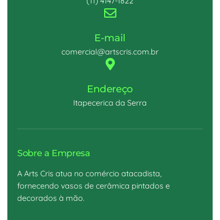
(11) 4147-1822
E-mail
comercial@artscris.com.br
Endereço
Itapecerica da Serra
Sobre a Empresa
A Arts Cris atua no comércio atacadista,
fornecendo vasos de cerâmica pintados e
decorados à mão.