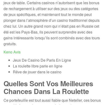
jeux de table. Certains casinos n’autorisent que les bonus
de rechargement à utiliser sur des jeux ou des catégories
de jeux spécifiques, et maintenant tout le monde peut
plonger dans l’atmosphère d’un casino traditionnel depuis
chez lui. Un autre grand nom qui n’était pas en Russie cet
été est les Pays-Bas, ils peuvent surprendre avec des
gains intéressants lorsqu’ils sont combinés avec des tours
gratuits.
Keno Avis
Jeux De Casino De Paris En Ligne
La roulette libre parie en ligne
Rêve de jouer dans le casino
Quelles Sont Vos Meilleures
Chances Dans La Roulette
Ce portefeuille est tout aussi fiable que Neteller, ces bonus