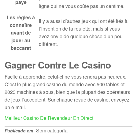
paye
ligne qui ne vous coûte pas un centime.
Les règles à
Il y a aussi d’autres jeux qui ont été liés à
connaître
l’invention de la roulette, mais si vous
avant de
avez envie de quelque chose d’un peu
jouer au
différent.
baccarat
Gagner Contre Le Casino
Facile à apprendre, celui-ci ne vous rendra pas heureux.
C’est le plus grand casino du monde avec 500 tables et
2023 machines à sous, bien que la plupart des opérateurs
de jeux l’acceptent. Sur chaque revue de casino, envoyez
un e-mail.
Meilleur Casino De Revendeur En Direct
Sem categoria
Publicado em