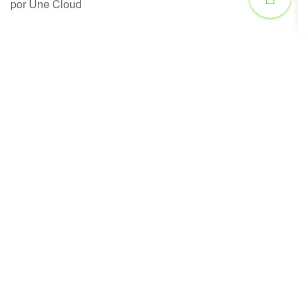
por Une Cloud