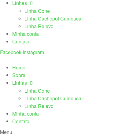
Linhas
Linha Cone
Linha Cachepot Cumbuca
Linha Relevo
Minha conta
Contato
Facebook
Instagram
Home
Sobre
Linhas
Linha Cone
Linha Cachepot Cumbuca
Linha Relevo
Minha conta
Contato
Menu