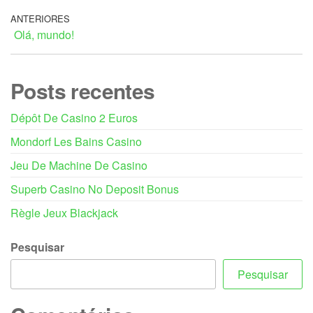
Navegação
Post
ANTERIORES
Olá, mundo!
anterior
de
Post
Posts recentes
Dépôt De Casino 2 Euros
Mondorf Les Bains Casino
Jeu De Machine De Casino
Superb Casino No Deposit Bonus
Règle Jeux Blackjack
Pesquisar
Pesquisar