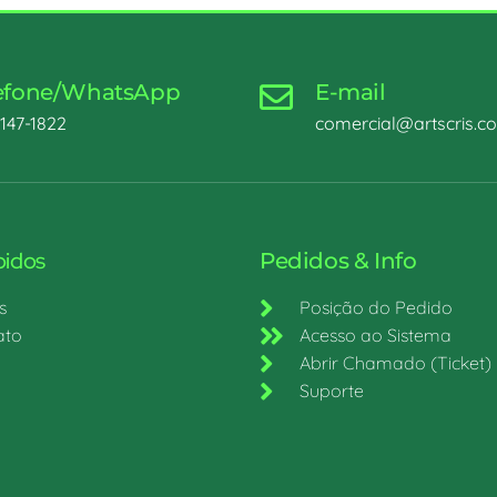
efone/WhatsApp
E-mail
4147-1822
comercial@artscris.c
pidos
Pedidos & Info
s
Posição do Pedido
ato
Acesso ao Sistema
Abrir Chamado (Ticket)
Suporte