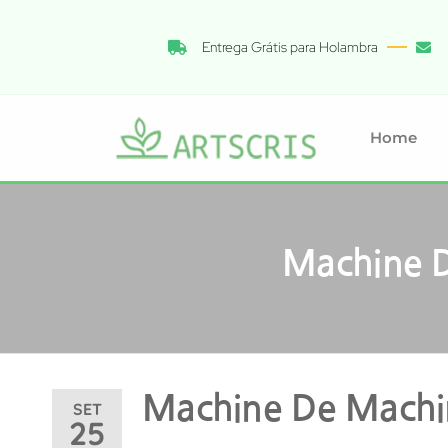
Entrega Grátis para Holambra
Home
Machine D
Machine De Machin
SET
25