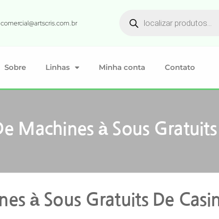
comercial@artscris.com.br
Sobre
Linhas
Minha conta
Contato
e Machines à Sous Gratuits
es à Sous Gratuits De Casi