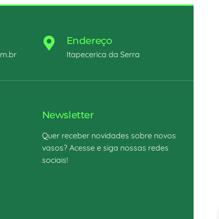
Endereço
om.br
Itapecerica da Serra
Newsletter
Quer receber novidades sobre novos
vasos? Acesse e siga nossas redes
sociais!