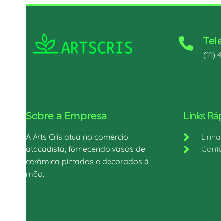
Tel
(11) 
Links Rá
Sobre a Empresa
A Arts Cris atua no comércio
Linha
atacadista, fornecendo vasos de
Cont
cerâmica pintados e decorados à
mão.