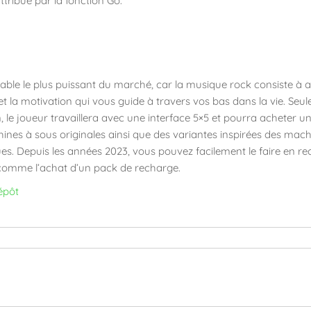
tribué par la fonction Go.
able le plus puissant du marché, car la musique rock consiste à 
 et la motivation qui vous guide à travers vos bas dans la vie. Seule
le joueur travaillera avec une interface 5×5 et pourra acheter un
ines à sous originales ainsi que des variantes inspirées des mach
ques. Depuis les années 2023, vous pouvez facilement le faire en r
 comme l’achat d’un pack de recharge.
épôt