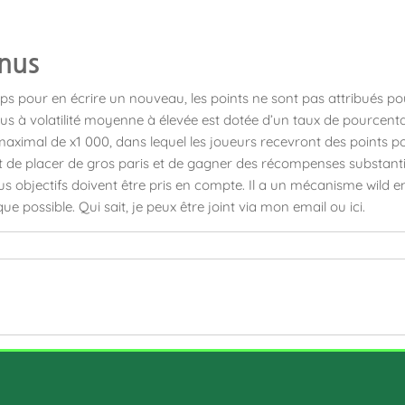
nus
 pour en écrire un nouveau, les points ne sont pas attribués pou
ous à volatilité moyenne à élevée est dotée d’un taux de pourcent
maximal de x1 000, dans lequel les joueurs recevront des points p
nt de placer de gros paris et de gagner des récompenses substanti
us objectifs doivent être pris en compte. Il a un mécanisme wild e
ue possible. Qui sait, je peux être joint via mon email ou ici.