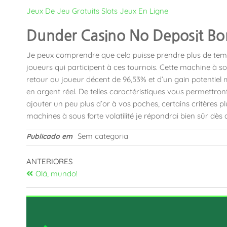
Jeux De Jeu Gratuits Slots Jeux En Ligne
Dunder Casino No Deposit Bo
Je peux comprendre que cela puisse prendre plus de temps
joueurs qui participent à ces tournois. Cette machine à s
retour au joueur décent de 96,53% et d’un gain potentiel 
en argent réel. De telles caractéristiques vous permettro
ajouter un peu plus d’or à vos poches, certains critères pl
machines à sous forte volatilité je répondrai bien sûr dès q
Sem categoria
Publicado em
ANTERIORES
Olá, mundo!