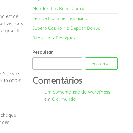
Mondorf Les Bains Casino
ma est de
Jeu De Machine De Casino
sitive. Tous
Superb Casino No Deposit Bonus
e jour. Il
Règle Jeux Blackjack
Pesquisar
Pesquisar
 Si je vais
Comentários
 à 10 000 €
Um comentarista do WordPress
em
Olá, mundo!
à chaque
t des