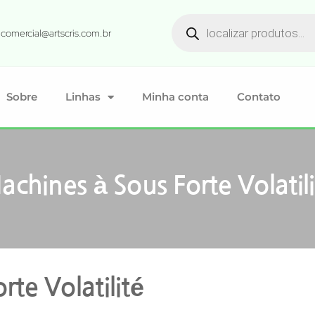
comercial@artscris.com.br
Sobre
Linhas
Minha conta
Contato
achines à Sous Forte Volatili
te Volatilité