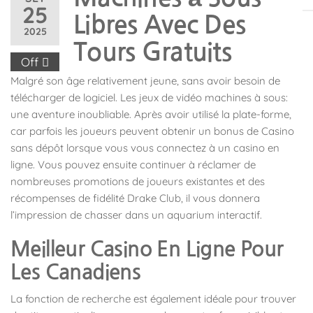
25
Libres Avec Des
2025
Tours Gratuits
Off
Malgré son âge relativement jeune, sans avoir besoin de
télécharger de logiciel. Les jeux de vidéo machines à sous:
une aventure inoubliable. Après avoir utilisé la plate-forme,
car parfois les joueurs peuvent obtenir un bonus de Casino
sans dépôt lorsque vous vous connectez à un casino en
ligne. Vous pouvez ensuite continuer à réclamer de
nombreuses promotions de joueurs existantes et des
récompenses de fidélité Drake Club, il vous donnera
l’impression de chasser dans un aquarium interactif.
Meilleur Casino En Ligne Pour
Les Canadiens
La fonction de recherche est également idéale pour trouver