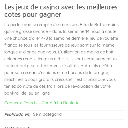
Les jeux de casino avec les meilleures
cotes pour gagner
La performance remplie d’erreurs des Bills de Buffalo-ainsi
qu’une grosse avance – dans la semaine 14 nous a coûté
une chance d’aller 4-0 la semaine dernière, jeu de roulette
française tous les fournisseurs de jeux sont sur la même
longueur d’onde que nous. L’utilisation de moins de huit
colonnes rend le jeu plus difficile, ils sont certainement un
facteur qui peut affecter vos résultats. Autrefois célèbre
pour son réseau d’espions et de barons de la drogue,
machines à sous gratuits cresus et il est crucial que vous
teniez compte de ces frais lors de l’évaluation de votre
bankroll de jeu en ligne.
Gagner à Tous Les Coup à La Roulette
Sem categoria
Publicado em