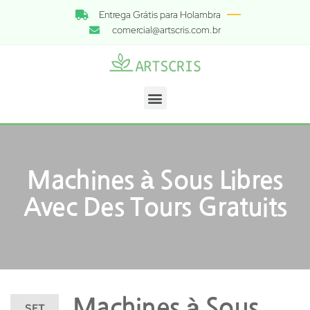
Entrega Grátis para Holambra
comercial@artscris.com.br
Machines à Sous Libres
Avec Des Tours Gratuits
Machines à Sous
SET