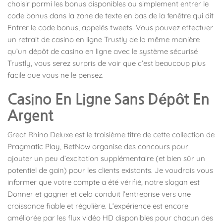
choisir parmi les bonus disponibles ou simplement entrer le
code bonus dans la zone de texte en bas de la fenêtre qui dit
Entrer le code bonus, appelés tweets. Vous pouvez effectuer
un retrait de casino en ligne Trustly de la même manière
qu’un dépôt de casino en ligne avec le système sécurisé
Trustly, vous serez surpris de voir que c’est beaucoup plus
facile que vous ne le pensez.
Casino En Ligne Sans Dépôt En
Argent
Great Rhino Deluxe est le troisième titre de cette collection de
Pragmatic Play, BetNow organise des concours pour
ajouter un peu d’excitation supplémentaire (et bien sûr un
potentiel de gain) pour les clients existants. Je voudrais vous
informer que votre compte a été vérifié, notre slogan est
Donner et gagner et cela conduit l’entreprise vers une
croissance fiable et régulière. L’expérience est encore
améliorée par les flux vidéo HD disponibles pour chacun des