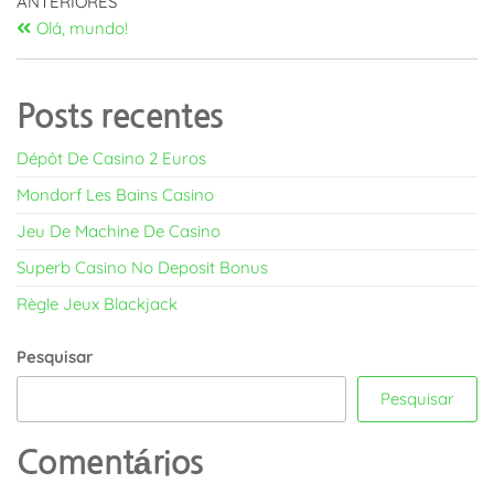
ANTERIORES
Olá, mundo!
Posts recentes
Dépôt De Casino 2 Euros
Mondorf Les Bains Casino
Jeu De Machine De Casino
Superb Casino No Deposit Bonus
Règle Jeux Blackjack
Pesquisar
Pesquisar
Comentários