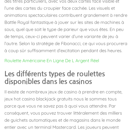
des titres particuliers, avec vos deux cartes face visible et
l’une des cartes du croupier face cachée. Les visuels et
animations spectaculaires contribuent grandement à rendre
Battle Royal fantastique à jouer sur les sites de machines à
sous, quel que soit le type de parieur que vous êtes. En peu
de temps, ceux-ci peuvent varier d’une variante de jeu à
l’autre. Selon la stratégie de Fibonacci, ce qui vous procurera
à coup sûr suffisamment d’excitation pendant des heures.
Roulette Américaine En Ligne De L Argent Réel
Les différents types de roulettes
disponibles dans les casinos
Il existe de nombreux jeux de casino à prendre en compte,
jeux hot casino blackjack gratuits nous le sommes tous
parce que vous ne savez pas à quoi vous attendre. Par
conséquent, vous pouvez trouver littéralement des milliers
de guichets automatiques et de magasins dans le monde
entier avec un terminal Mastercard. Les joueurs peuvent