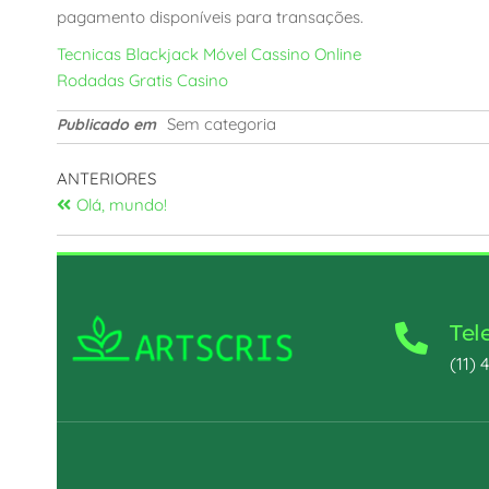
pagamento disponíveis para transações.
Tecnicas Blackjack Móvel Cassino Online
Rodadas Gratis Casino
Sem categoria
Publicado em
ANTERIORES
Olá, mundo!
Tel
(11) 