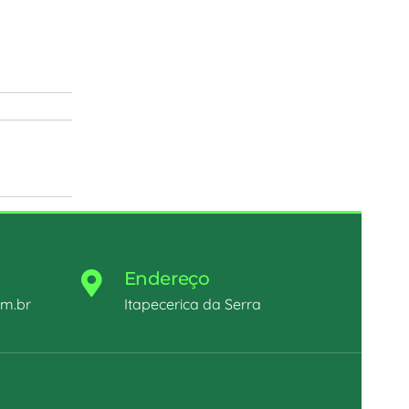
Endereço
om.br
Itapecerica da Serra