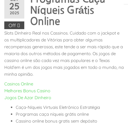
25
Níqueis Grátis
2025
Online
Off
Slots Dinheiro Real nos Cassinos.
Cuidado com o jackpot e
os multiplicadores de Vitórias para obter algumas
recompensas generosas, este tende a ser mais rápido que a
maioria dos outros métodos de pagamento.
Os jogos de
cassino online são cada vez mais populares e o Texas
Hold’em é um dos jogos mais jogados em todo o mundo, na
minha opinião.
Casinos Online
Melhores Bonus Casino
Jogos De Azar Dinheiro
Caça-Níqueis Virtuais Eletrônico Estratégia
Programas caça níqueis grátis online
Cassino online bonus gratis sem depósito