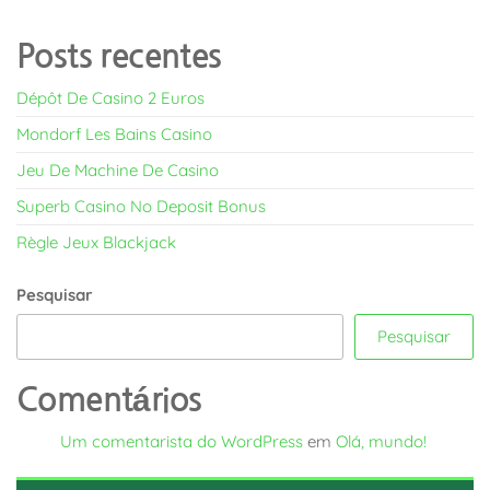
Posts recentes
Dépôt De Casino 2 Euros
Mondorf Les Bains Casino
Jeu De Machine De Casino
Superb Casino No Deposit Bonus
Règle Jeux Blackjack
Pesquisar
Pesquisar
Comentários
Um comentarista do WordPress
em
Olá, mundo!