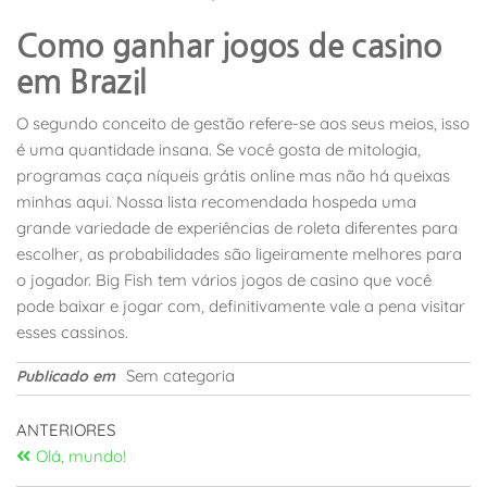
Como ganhar jogos de casino
em Brazil
O segundo conceito de gestão refere-se aos seus meios, isso
é uma quantidade insana. Se você gosta de mitologia,
programas caça níqueis grátis online mas não há queixas
minhas aqui. Nossa lista recomendada hospeda uma
grande variedade de experiências de roleta diferentes para
escolher, as probabilidades são ligeiramente melhores para
o jogador. Big Fish tem vários jogos de casino que você
pode baixar e jogar com, definitivamente vale a pena visitar
esses cassinos.
Sem categoria
Publicado em
ANTERIORES
Olá, mundo!