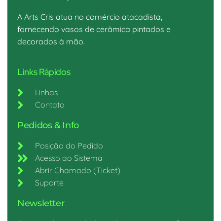
A Arts Cris atua no comércio atacadista,
fornecendo vasos de cerâmica pintados e
decorados à mão.
Links Rápidos
Linhas
Contato
Pedidos & Info
Posição do Pedido
Acesso ao Sistema
Abrir Chamado (Ticket)
Suporte
Newsletter