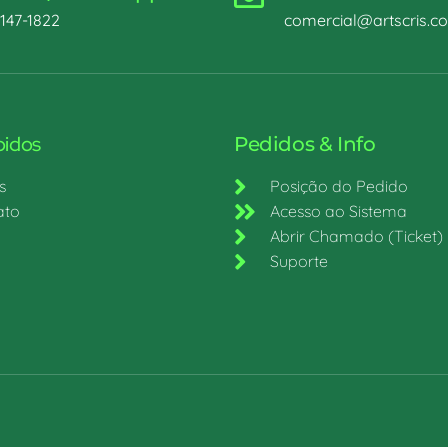
4147-1822
comercial@artscris.c
pidos
Pedidos & Info
s
Posição do Pedido
ato
Acesso ao Sistema
Abrir Chamado (Ticket)
Suporte