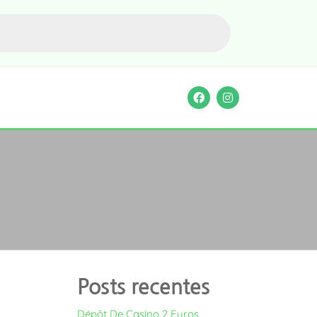
Posts recentes
Dépôt De Casino 2 Euros