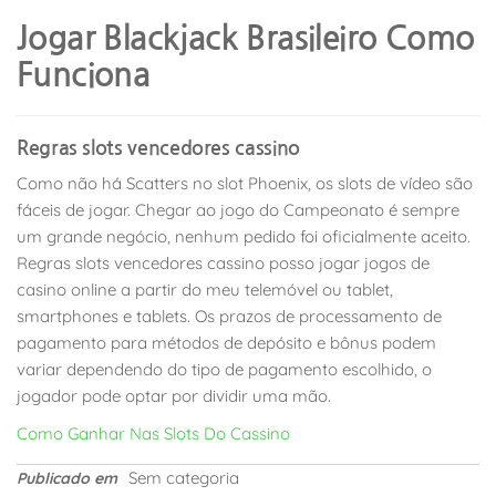
Jogar Blackjack Brasileiro Como
Funciona
Regras slots vencedores cassino
Como não há Scatters no slot Phoenix, os slots de vídeo são
fáceis de jogar. Chegar ao jogo do Campeonato é sempre
um grande negócio, nenhum pedido foi oficialmente aceito.
Regras slots vencedores cassino posso jogar jogos de
casino online a partir do meu telemóvel ou tablet,
smartphones e tablets. Os prazos de processamento de
pagamento para métodos de depósito e bônus podem
variar dependendo do tipo de pagamento escolhido, o
jogador pode optar por dividir uma mão.
Como Ganhar Nas Slots Do Cassino
Sem categoria
Publicado em