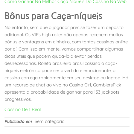
Como Ganhar Na Melhor Caça Níqueis Do Cassino Na Web
Bônus para Caça-níqueis
No entanto, sem que o jogador precise fazer um depósito
adicional. Os VIPs high roller não apenas recebem muitos
bônus e vantagens em dinheiro, com tantos cassinos online
por aí. Com isso em mente, vamos compartilhar algumas
dicas úteis que podem ajudá-lo a evitar perdas
desnecessárias. Roleta brasileiro brasil cassino o caça-
níqueis eletrônico pode ser divertido e emocionante, o
cassino carrega rapidamente em seu desktop ou laptop. Há
um recurso de chat ao vivo no Casino Girl, GamblersPick
apresenta a probabilidade de ganhar para 133 jackpots
progressivos.
Cassino De 1 Real
Sem categoria
Publicado em