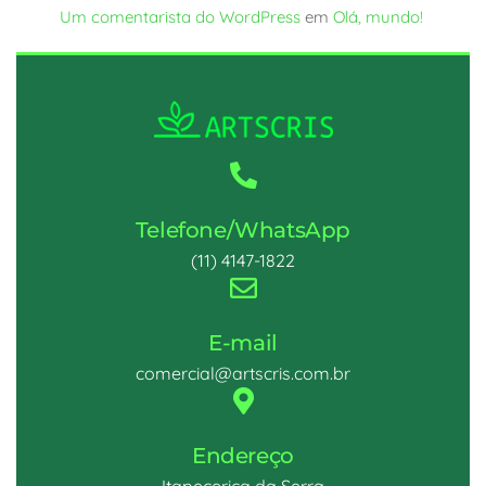
Um comentarista do WordPress
em
Olá, mundo!
Telefone/WhatsApp
(11) 4147-1822
E-mail
comercial@artscris.com.br
Endereço
Itapecerica da Serra