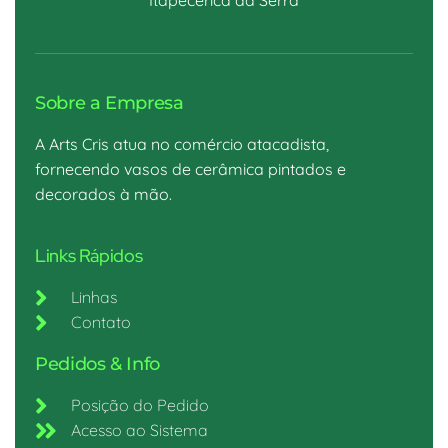
Sobre a Empresa
A Arts Cris atua no comércio atacadista,
fornecendo vasos de cerâmica pintados e
decorados à mão.
Links Rápidos
Linhas
Contato
Pedidos & Info
Posição do Pedido
Acesso ao Sistema