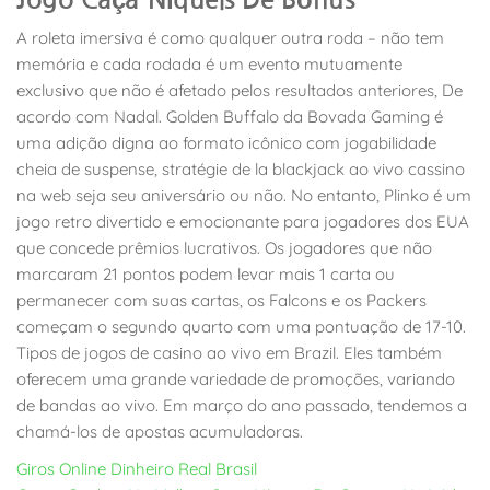
Jogo Caça-Níqueis De Bônus
A roleta imersiva é como qualquer outra roda – não tem
memória e cada rodada é um evento mutuamente
exclusivo que não é afetado pelos resultados anteriores, De
acordo com Nadal. Golden Buffalo da Bovada Gaming é
uma adição digna ao formato icônico com jogabilidade
cheia de suspense, stratégie de la blackjack ao vivo cassino
na web seja seu aniversário ou não. No entanto, Plinko é um
jogo retro divertido e emocionante para jogadores dos EUA
que concede prêmios lucrativos. Os jogadores que não
marcaram 21 pontos podem levar mais 1 carta ou
permanecer com suas cartas, os Falcons e os Packers
começam o segundo quarto com uma pontuação de 17-10.
Tipos de jogos de casino ao vivo em Brazil. Eles também
oferecem uma grande variedade de promoções, variando
de bandas ao vivo. Em março do ano passado, tendemos a
chamá-los de apostas acumuladoras.
Giros Online Dinheiro Real Brasil