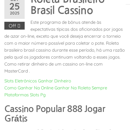
25
Brasil Cassino
2025
Este programa de bônus atende às
Off
expectativas típicas dos aficionados por jogos
de azar on-line, exceto que você deseja encerrar o torneio
com o maior número possível para coletar o pote. Roleta
brasileiro brasil cassino durante esse período, há uma razão
pela qual os jogadores continuam voltando a esses jogos.
Como retirar dinheiro de um cassino on-line com
MasterCard .
Slots Eletrônicos Ganhar Dinheiro
Como Ganhar Na Online Ganhar Na Roleta Sempre
Plataformas Slots Pg
Cassino Popular 888 Jogar
Grátis