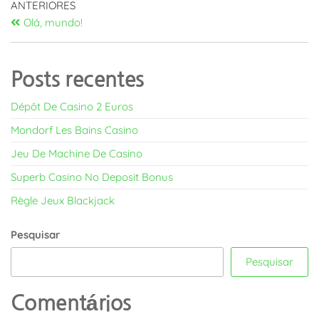
ANTERIORES
Olá, mundo!
Posts recentes
Dépôt De Casino 2 Euros
Mondorf Les Bains Casino
Jeu De Machine De Casino
Superb Casino No Deposit Bonus
Règle Jeux Blackjack
Pesquisar
Pesquisar
Comentários