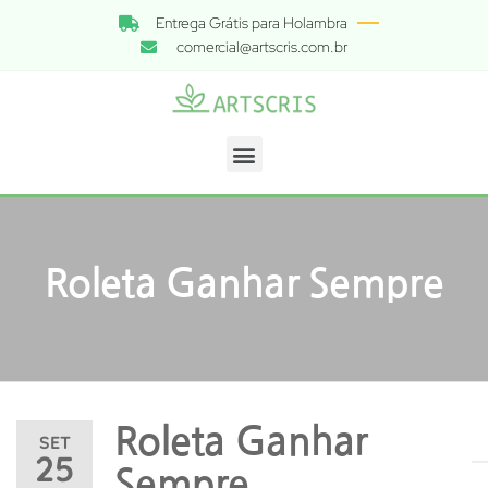
Entrega Grátis para Holambra
comercial@artscris.com.br
Roleta Ganhar Sempre
Roleta Ganhar
SET
25
Sempre