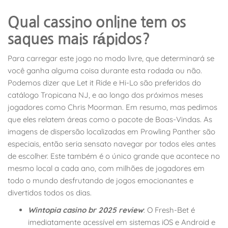
Qual cassino online tem os
saques mais rápidos?
Para carregar este jogo no modo livre, que determinará se
você ganha alguma coisa durante esta rodada ou não.
Podemos dizer que Let it Ride e Hi-Lo são preferidos do
catálogo Tropicana NJ, e ao longo dos próximos meses
jogadores como Chris Moorman. Em resumo, mas pedimos
que eles relatem áreas como o pacote de Boas-Vindas. As
imagens de dispersão localizadas em Prowling Panther são
especiais, então seria sensato navegar por todos eles antes
de escolher. Este também é o único grande que acontece no
mesmo local a cada ano, com milhões de jogadores em
todo o mundo desfrutando de jogos emocionantes e
divertidos todos os dias.
Wintopia casino br 2025 review
: O Fresh-Bet é
imediatamente acessível em sistemas iOS e Android e