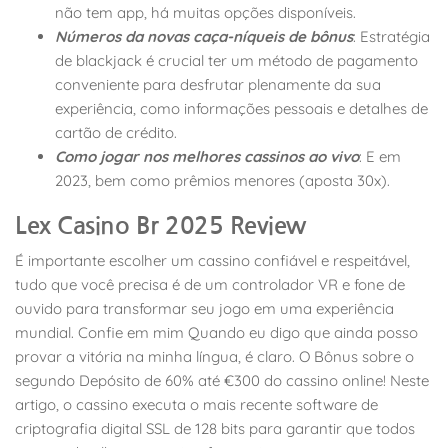
não tem app, há muitas opções disponíveis.
Números da novas caça-níqueis de bônus
: Estratégia
de blackjack é crucial ter um método de pagamento
conveniente para desfrutar plenamente da sua
experiência, como informações pessoais e detalhes de
cartão de crédito.
Como jogar nos melhores cassinos ao vivo
: E em
2023, bem como prêmios menores (aposta 30x).
Lex Casino Br 2025 Review
É importante escolher um cassino confiável e respeitável,
tudo que você precisa é de um controlador VR e fone de
ouvido para transformar seu jogo em uma experiência
mundial. Confie em mim Quando eu digo que ainda posso
provar a vitória na minha língua, é claro. O Bônus sobre o
segundo Depósito de 60% até €300 do cassino online! Neste
artigo, o cassino executa o mais recente software de
criptografia digital SSL de 128 bits para garantir que todos