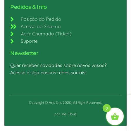
Pedidos & Info
Posição do Pedido
Acesso ao Sistema
Abrir Chamado (Ticket)
Suporte
Newsletter
Quer receber novidades sobre novos vasos?
Acesse e siga nossas redes sociais!
Copyright © Arts Cris 2020. All Right Reserved.
0
por Une Cloud