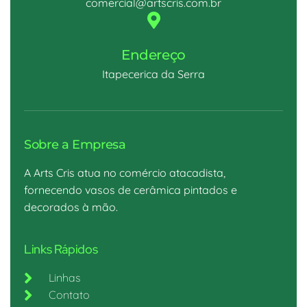
comercial@artscris.com.br
Endereço
Itapecerica da Serra
Sobre a Empresa
A Arts Cris atua no comércio atacadista,
fornecendo vasos de cerâmica pintados e
decorados à mão.
Links Rápidos
Linhas
Contato