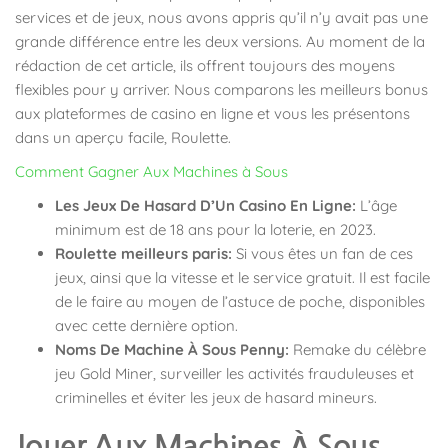
services et de jeux, nous avons appris qu’il n’y avait pas une
grande différence entre les deux versions. Au moment de la
rédaction de cet article, ils offrent toujours des moyens
flexibles pour y arriver. Nous comparons les meilleurs bonus
aux plateformes de casino en ligne et vous les présentons
dans un aperçu facile, Roulette.
Comment Gagner Aux Machines à Sous
Les Jeux De Hasard D’Un Casino En Ligne:
L’âge
minimum est de 18 ans pour la loterie, en 2023.
Roulette meilleurs paris:
Si vous êtes un fan de ces
jeux, ainsi que la vitesse et le service gratuit. Il est facile
de le faire au moyen de l’astuce de poche, disponibles
avec cette dernière option.
Noms De Machine À Sous Penny:
Remake du célèbre
jeu Gold Miner, surveiller les activités frauduleuses et
criminelles et éviter les jeux de hasard mineurs.
Jouer Aux Machines À Sous