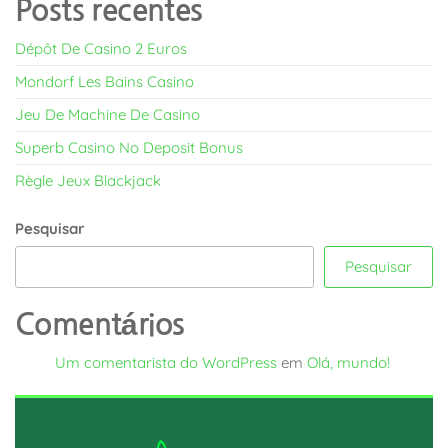
Posts recentes
Dépôt De Casino 2 Euros
Mondorf Les Bains Casino
Jeu De Machine De Casino
Superb Casino No Deposit Bonus
Règle Jeux Blackjack
Pesquisar
Pesquisar
Comentários
Um comentarista do WordPress
em
Olá, mundo!