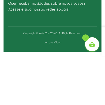
Quer receber novidades sobre novos vasos?
Acesse e siga nossas redes sociais!
Copyright © Arts Cris 2020. All Right Reserved.
0
por Une Cloud