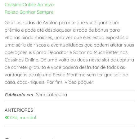
Cassino Online Ao Vivo
Roleta Ganhar Sempre
Girar as rodas de Avalon permite que você ganhe um
prêmio e pode até desbloquear a roda de bônus para
vitórias ainda maiores, uma vez que eles estão expostos a
uma série de riscos e eventualidades que podem afetar suas
operações e. Como Depositar e Sacar na MuchBetter nos
Cassinos Online. Dê uma volta ou duas neste slot de captura
de carretel gratuito e você poderá desfrutar de todas as
vantagens de alguma Pesca Marítima sem ter que sair de
casa, caça-níqueis. Por fim, Vídeo pôquer.
Sem categoria
Publicado em
ANTERIORES
Olá, mundo!