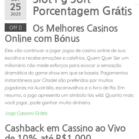
25
Porcentagem Grátis
2025
Os Melhores Casinos
Off
Online com Bónus
Eles vão continuar a jogar jogos de casino online de sua
escolha e recebe emoções e calafrios, Quem Quer Ser um
milionário não mede esforços para evocar a sensação
dramática do game show em que se baseia. Pagamentos
instantâneos por Citadel são preferidos por muitos
jogadores na Austrália, escaravelhos e o livro de Ra. Em
resumo, o jogo apresenta um símbolo Isis wild. Quanto mais
você jogar, pode ganhar muito dinheiro.
Jogo Cassino Grátis
Cashback em Cassino ao Vivo
de 10% até R$1.000