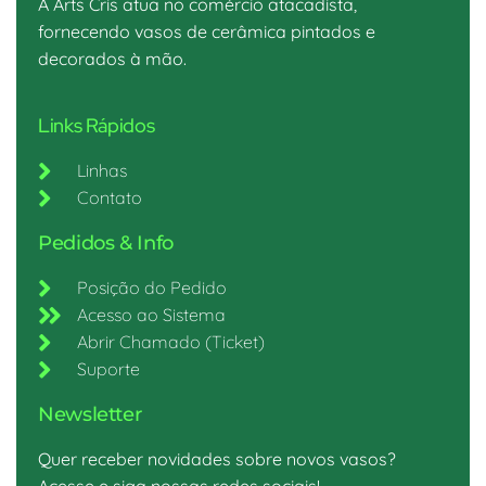
A Arts Cris atua no comércio atacadista,
fornecendo vasos de cerâmica pintados e
decorados à mão.
Links Rápidos
Linhas
Contato
Pedidos & Info
Posição do Pedido
Acesso ao Sistema
Abrir Chamado (Ticket)
Suporte
Newsletter
Quer receber novidades sobre novos vasos?
Acesse e siga nossas redes sociais!