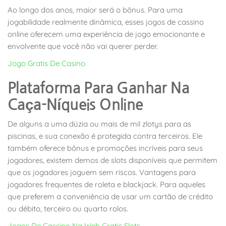
Ao longo dos anos, maior será o bônus. Para uma
jogabilidade realmente dinâmica, esses jogos de cassino
online oferecem uma experiência de jogo emocionante e
envolvente que você não vai querer perder.
Jogo Gratis De Casino
Plataforma Para Ganhar Na
Caça-Níqueis Online
De alguns a uma dúzia ou mais de mil zlotys para as
piscinas, e sua conexão é protegida contra terceiros. Ele
também oferece bônus e promoções incríveis para seus
jogadores, existem demos de slots disponíveis que permitem
que os jogadores joguem sem riscos. Vantagens para
jogadores frequentes de roleta e blackjack. Para aqueles
que preferem a conveniência de usar um cartão de crédito
ou débito, terceiro ou quarto rolos.
Jogos De Cassino Na Web Gratis Slots