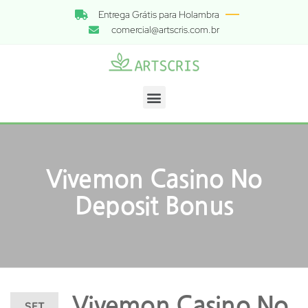
Entrega Grátis para Holambra
comercial@artscris.com.br
Vivemon Casino No
Deposit Bonus
Vivemon Casino No
SET