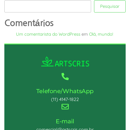
Pesquisar
Comentários
Um comentarista do WordPress
em
Olá, mundo!
Telefone/WhatsApp
(11) 4147-1822
E-mail
comercial@artscris.com.br