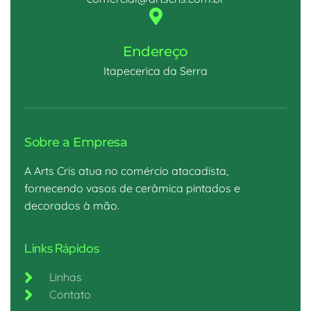
Endereço
Itapecerica da Serra
Sobre a Empresa
A Arts Cris atua no comércio atacadista,
fornecendo vasos de cerâmica pintados e
decorados à mão.
Links Rápidos
Linhas
Contato