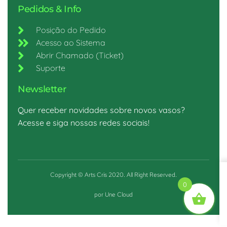
Pedidos & Info
Posição do Pedido
Acesso ao Sistema
Abrir Chamado (Ticket)
Suporte
Newsletter
Quer receber novidades sobre novos vasos?
Acesse e siga nossas redes sociais!
Copyright © Arts Cris 2020. All Right Reserved.
0
por Une Cloud