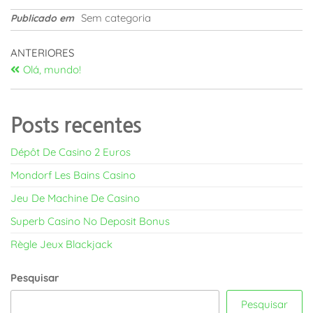
Sem categoria
Publicado em
ANTERIORES
Olá, mundo!
Posts recentes
Dépôt De Casino 2 Euros
Mondorf Les Bains Casino
Jeu De Machine De Casino
Superb Casino No Deposit Bonus
Règle Jeux Blackjack
Pesquisar
Pesquisar