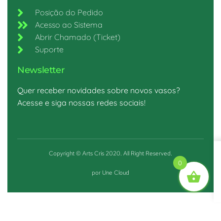
Posição do Pedido
Acesso ao Sistema
Abrir Chamado (Ticket)
Suporte
Newsletter
Quer receber novidades sobre novos vasos?
Acesse e siga nossas redes sociais!
Copyright © Arts Cris 2020. All Right Reserved.
0
por Une Cloud