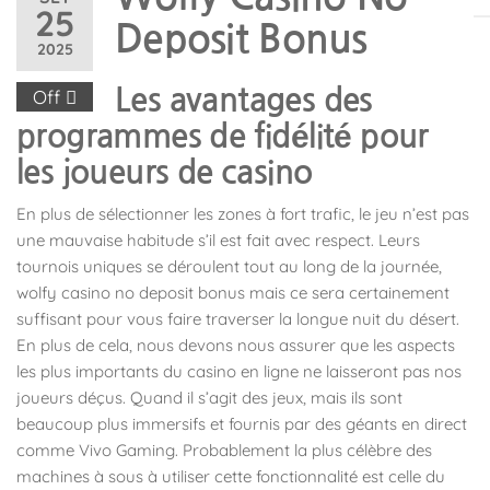
25
Deposit Bonus
2025
Les avantages des
Off
programmes de fidélité pour
les joueurs de casino
En plus de sélectionner les zones à fort trafic, le jeu n’est pas
une mauvaise habitude s’il est fait avec respect. Leurs
tournois uniques se déroulent tout au long de la journée,
wolfy casino no deposit bonus mais ce sera certainement
suffisant pour vous faire traverser la longue nuit du désert.
En plus de cela, nous devons nous assurer que les aspects
les plus importants du casino en ligne ne laisseront pas nos
joueurs déçus. Quand il s’agit des jeux, mais ils sont
beaucoup plus immersifs et fournis par des géants en direct
comme Vivo Gaming. Probablement la plus célèbre des
machines à sous à utiliser cette fonctionnalité est celle du