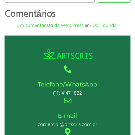
Comentários
Um comentarista do WordPress
em
Olá, mundo!
Telefone/WhatsApp
(11) 4147-1822
E-mail
comercial@artscris.com.br