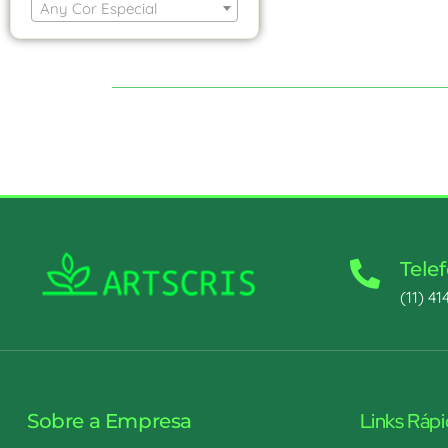
Any Cor Especial
Tele
(11) 41
Links Ráp
Sobre a Empresa