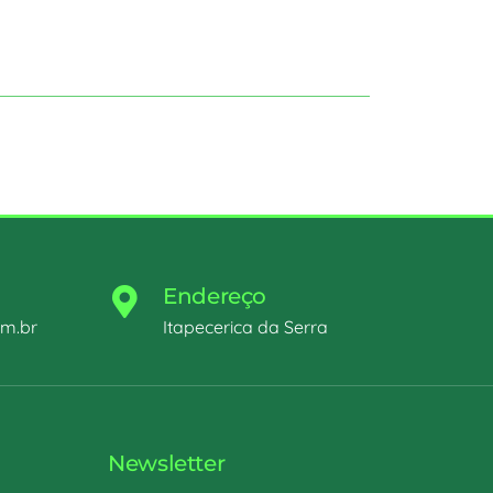
Endereço
om.br
Itapecerica da Serra
Newsletter