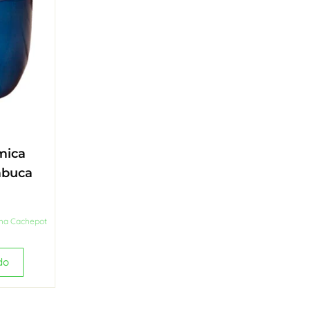
mica
mbuca
nha Cachepot
do