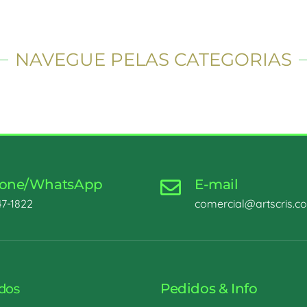
NAVEGUE PELAS CATEGORIAS
fone/WhatsApp
E-mail
47-1822
comercial@artscris.c
idos
Pedidos & Info