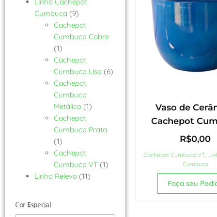
Linha Cachepot
Cumbuca
(9)
Cachepot
Cumbuca Cobre
(1)
Cachepot
Cumbuca Liso
(6)
Cachepot
Cumbuca
Metálico
(1)
Vaso de Cerâ
Cachepot
Cachepot Cu
Cumbuca Prata
R$
0,00
(1)
Cachepot
Cachepot Cumbuca VT
,
Li
Cumbuca VT
(1)
Cumbuca
Linha Relevo
(11)
Faça seu Pedi
Cor Especial