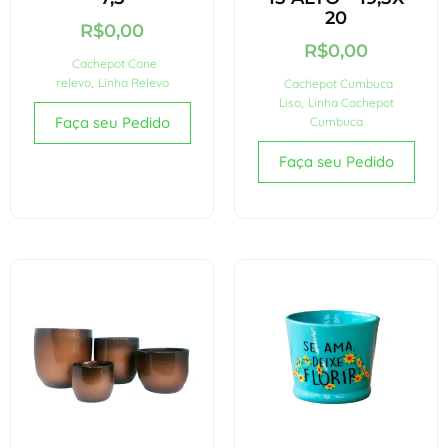
20
R$
0,00
R$
0,00
Cachepot Cone
relevo
,
Linha Relevo
Cachepot Cumbuca
Liso
,
Linha Cachepot
Faça seu Pedido
Cumbuca
Faça seu Pedido