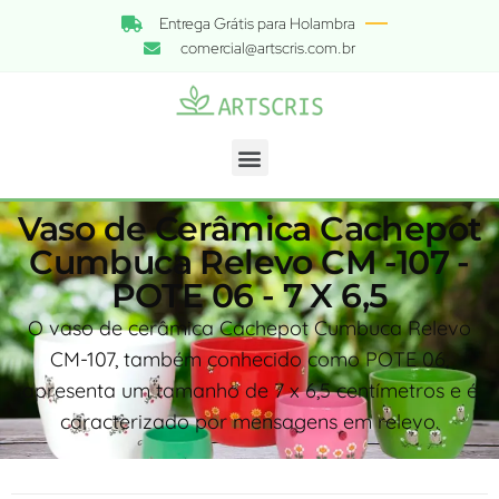
Entrega Grátis para Holambra
comercial@artscris.com.br
Vaso de Cerâmica Cachepot
Cumbuca Relevo CM -107 -
POTE 06 - 7 X 6,5
O vaso de cerâmica Cachepot Cumbuca Relevo
CM-107, também conhecido como POTE 06,
apresenta um tamanho de 7 x 6,5 centímetros e é
caracterizado por mensagens em relevo.