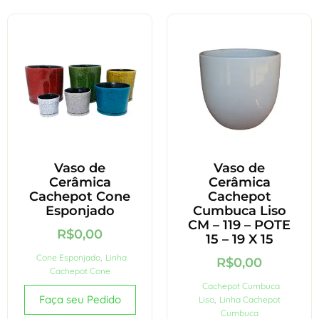
Vaso de
Vaso de
Cerâmica
Cerâmica
Cachepot Cone
Cachepot
Esponjado
Cumbuca Liso
CM – 119 – POTE
R$
0,00
15 – 19 X 15
Cone Esponjado
,
Linha
R$
0,00
Cachepot Cone
Cachepot Cumbuca
Faça seu Pedido
Liso
,
Linha Cachepot
Cumbuca