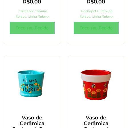
R$
0,00
R$
0,00
Cachepot Comum
Cachepot Cumbuca
Relevo
,
Linha Relevo
Relevo
,
Linha Relevo
Faça seu Pedido
Faça seu Pedido
Vaso de
Vaso de
Cerâmica
Cerâmica