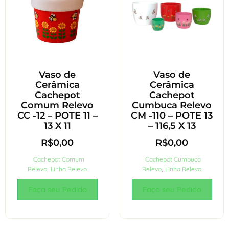
Vaso de
Vaso de
Cerâmica
Cerâmica
Cachepot
Cachepot
Comum Relevo
Cumbuca Relevo
CC -12 – POTE 11 –
CM -110 – POTE 13
13 X 11
– 116,5 X 13
R$
0,00
R$
0,00
Cachepot Comum
Cachepot Cumbuca
Relevo
,
Linha Relevo
Relevo
,
Linha Relevo
Faça seu Pedido
Faça seu Pedido