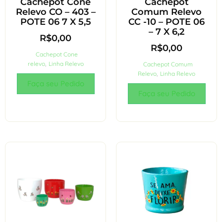
Cachepot Cone
Cachepot
Relevo CO – 403 –
Comum Relevo
POTE 06 7 X 5,5
CC -10 – POTE 06
– 7 X 6,2
R$
0,00
R$
0,00
Cachepot Cone
relevo
,
Linha Relevo
Cachepot Comum
Relevo
,
Linha Relevo
Faça seu Pedido
Faça seu Pedido