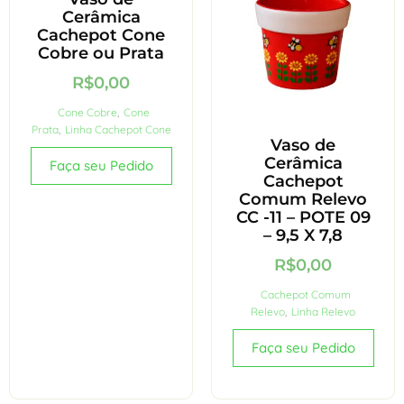
Cerâmica
Cachepot Cone
Cobre ou Prata
R$
0,00
Cone Cobre
,
Cone
Prata
,
Linha Cachepot Cone
Vaso de
Cerâmica
Faça seu Pedido
Cachepot
Comum Relevo
CC -11 – POTE 09
– 9,5 X 7,8
R$
0,00
Cachepot Comum
Relevo
,
Linha Relevo
Faça seu Pedido