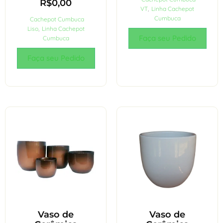
R$
0,00
VT
,
Linha Cachepot
Cumbuca
Cachepot Cumbuca
Liso
,
Linha Cachepot
Faça seu Pedido
Cumbuca
Faça seu Pedido
Vaso de
Vaso de