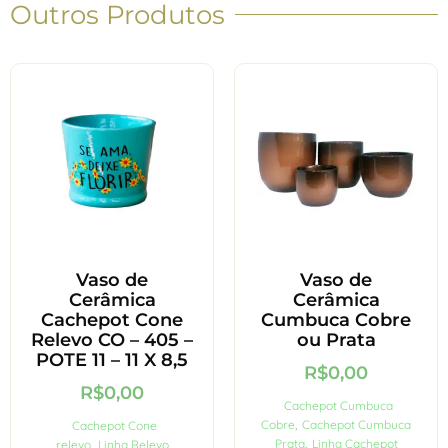
Outros Produtos
Vaso de
Vaso de
Cerâmica
Cerâmica
Cachepot Cone
Cumbuca Cobre
Relevo CO – 405 –
ou Prata
POTE 11 – 11 X 8,5
R$
0,00
R$
0,00
Cachepot Cumbuca
Cobre
,
Cachepot Cumbuca
Cachepot Cone
Prata
,
Linha Cachepot
relevo
,
Linha Relevo