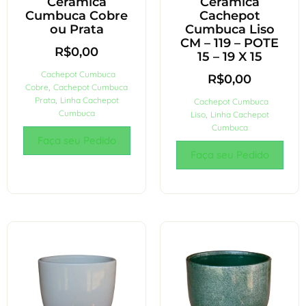
Cerâmica
Cerâmica
Cumbuca Cobre
Cachepot
ou Prata
Cumbuca Liso
CM – 119 – POTE
R$
0,00
15 – 19 X 15
Cachepot Cumbuca
R$
0,00
Cobre
,
Cachepot Cumbuca
Prata
,
Linha Cachepot
Cachepot Cumbuca
Cumbuca
Liso
,
Linha Cachepot
Cumbuca
Faça seu Pedido
Faça seu Pedido