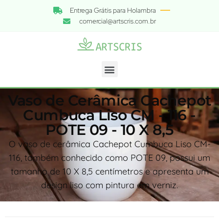
Entrega Grátis para Holambra
comercial@artscris.com.br
Vaso de Cerâmica Cachepot
Cumbuca Liso CM - 116 -
POTE 09 - 10 X 8,5
O vaso de cerâmica Cachepot Cumbuca Liso CM-
116, também conhecido como POTE 09, possui um
tamanho de 10 X 8,5 centímetros e apresenta um
design liso com pintura em verniz.