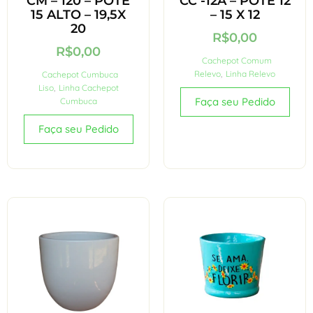
CM – 120 – POTE
CC -12A – POTE 12
15 ALTO – 19,5X
– 15 X 12
20
R$
0,00
R$
0,00
Cachepot Comum
Relevo
,
Linha Relevo
Cachepot Cumbuca
Liso
,
Linha Cachepot
Faça seu Pedido
Cumbuca
Faça seu Pedido